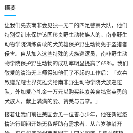
摘要
让我们先去南非会见独一无二的四足警察大队，他们
特别受训来保护该国珍贵野生动物族人的。南非野生
动物学院训练勇敢的犬英雄保护野生动物免于盗猎者
侵害。自从加入这些特殊的犬族巡逻员，南非野生动
物学院保护野生动物的成功率明显提高了65％。我们
敬爱的清海无上师得知他们了不起的工作后：「欢喜
致赠光耀世界英雄奖给南非野生动物学院犬族巡逻
队，外加爱心礼金一万元以购买纯素美食犒赏英勇的
犬族人，献上满满的爱、赞美与击掌。」
接着让我们前往美国会见一位善心少年，他在新冠疫
情流行期间开始无私帮助有需求者。从六岁稚龄开