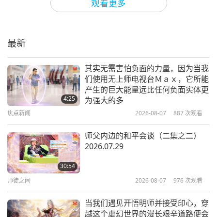
观看更多
光耀世界爱心奖得主：妮可·德瑟
（纯素者）—透过社区及纯素乐趣传
播爱与光明！
最新
15:13
光耀世界奖
2022-05-18
4804
次观看
其实无需害怕负面的力量，因为当我
们使用无上师电视台Ｍａｘ，它所能
光耀世界爱心奖得主们：基冈•库恩
产生的巨大能量远比任何负面实体更
和基普•安德森（都是纯素者）—透
4:25
为强大的多
过电影和音乐唤醒人性
焦点新闻
2026-08-07
887
次观看
15:15
光耀世界奖
2022-05-04
5103
次观看
师父内边的和平会谈（二集之二）
2026.07.29
光耀世界地球保护奖得主：沙利许‧
拉奥博士（纯素者）—谦卑地致力于
30:54
保护我们所爱的地球
师徒之间
2026-08-07
976
次观看
15:26
光耀世界奖
2022-04-30
5688
次观看
当我们遇见开悟明师并接受印心，穿
越这个虚幻世界的漫长艰辛道路便会