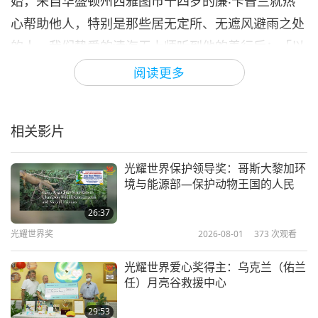
始，来自华盛顿州西雅图市十四岁的廉‧卡普兰就热
心帮助他人，特别是那些居无定所、无遮风避雨之处
的人。我们挚爱的清海无上师听到他的善行后：「以
满满的爱与感激致赠光耀世界爱心奖以表扬廉‧卡普
阅读更多
兰，并附上一万美元用于支持您的高尚志业。」
今天最后一位获奖者是威玛之家，这是一家在德国和
相关影片
贝南设有办事处的慈善组织，为不幸的青少年设立培
训中心。该组织的目标是帮助儿童和青少年获得教育
光耀世界保护领导奖：哥斯大黎加环
境与能源部—保护动物王国的人民
并就业，改善女孩和妇女的工作与生活条件，遏制农
村人口外流，防止贩卖儿童，同时促进环境保护和自
26:37
光耀世界奖
2026-08-01
373
次观看
然保育。我们挚爱的清海无上师：「以上帝之爱欢喜
致赠光耀世界爱心奖给『威玛之家』组织，外加礼金
光耀世界爱心奖得主：乌克兰（佑兰
二万五千元表达对此高尚作为的爱心支持。」
任）月亮谷救援中心
二○二一年六月至八月，师父总共颁赠了十四座光耀
29:53