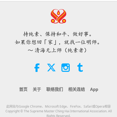
19:47
素食菁英
2026-08-06
123
次观看
师父内边的和平会谈（二集之一）
2026.07.29
持纯素、保持和平、做好事。
38:45
如果你想回「家」，就找一位明师。
师徒之间
2026-08-06
1188
次观看
～ 清海无上师（纯素者）
西班牙法院在法律诉讼中维护了纯素
肉品制造商权益
2:01
焦点新闻
2026-08-06
428
次观看
首页
关于
联络我们
相关连结
App
ＭＡＰＡ对师父的提问（二集之一）
2026.08.03
此网站与Google Chrome、Microsoft Edge、FireFox、Safari或Opera相容
25:38
Copyright © The Supreme Master Ching Hai International Association. All
Rights Reserved.