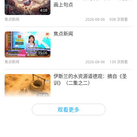
光耀世界爱心奖得主：援救海龟族人
画上句点
的海龟有限公司
4:08
焦点新闻
2026-08-06
938
次观看
15:25
光耀世界奖
2022-04-26
4740
次观看
焦点新闻
光耀世界维护奖得主： 马修士和伊
莎贝拉·沃特 （素食者）及和平树基
35:06
金会
焦点新闻
2026-08-06
139
次观看
17:59
光耀世界奖
2022-04-23
4885
次观看
伊斯兰的水资源道德观：摘自《圣
训》（二集之二）
21:43
智慧之语
2026-08-06
137
次观看
观看更多
唐敏．佛莱（纯素者）：为更仁慈的
世界播下种子（二集之一）