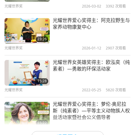
光耀世界奖
2026-03-02
3392
次观看
世界奖项及捐赠十七万五千美元。由于师父爱心关怀
与支持，这些得奖者深获鼓励继续他们的爱心之路，
光耀世界爱心奖得主：阿克拉野生与
帮助有需要的世人和动物族人。
家养动物康复中心
23:26
光耀世界奖
2026-01-12
2907
次观看
光耀世界女英雄奖得主：欧泓奕（纯
素者）—勇敢的环保活动家
15:28
光耀世界奖
2022-05-25
5820
次观看
光耀世界爱心奖得主：萝伦‧奥尼拉
斯（纯素者）—平等主义动物族人权
益活动家暨社会公义倡导者
15:22
光耀世界奖
2022-05-22
4678
次观看