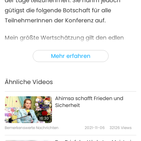
der Lage teilzunehmen. Sie nahm jedoch
gütigst die folgende Botschaft für alle
TeilnehmerInnen der Konferenz auf.
Mein größte Wertschätzung gilt den edlen
Teilnehmern der COP27 mit ihren guten
Mehr erfahren
Absichten. Mögen Sie auch die Gelegenheit
nutzen, sich am goldenen Land Ägypten zu
erfreuen. Möge die Sonne in diesem
Ähnliche Videos
glorreichen Land Sie segnen und an Ihre
himmlische Herkunft erinnern.
Ahimsa schafft Frieden und
Sicherheit
Meine Damen und Herren, danke für die
16:30
Einladung, aber ich kann physisch nicht
Bemerkenswerte Nachrichten
2021-11-06
32126
Views
dabeisein. Ich bin im Moment in einem