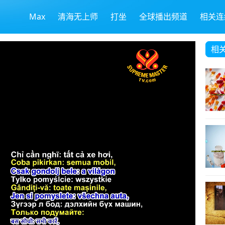
Max
清海无上师
打坐
全球播出频道
相关连
相