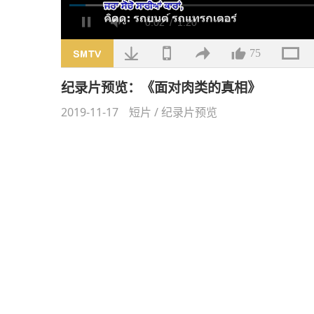
加
载
当
0:02
/
时
1:20
暂
静
完
停
音
成
:
19.43%
前
长
75
时
纪录片预览：《面对肉类的真相》
2019-11-17
短片
/
纪录片预览
间