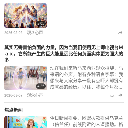
3:05
观众心声
2026-08-08
其实无需害怕负面的力量，因为当我们使用无上师电视台Ｍ
ａｘ，它所能产生的巨大能量远比任何负面实体更为强大的
多
现在我们来听马来西亚观众拉斐，马
来语的心声，附有多种语言字幕：我
想来与大家分享一段有点吓人却挺有
4:25
成就感的经历。以往，我每个月都会
到当地医院领药。由于等候时间至少
观众心声
2026-08-07
要两小时以上，所以我便会在安卓手
机上开启无上师电视台Ｍａｘ，并在
焦点新闻
各个诊疗区之间来回走动。在内心深
今日新闻提要，欧盟拨款提供乌克兰
处，我默默祈愿说：「盼望所有灵
（佑兰任）前线附近的人道援助。格
魂，无论人类或其他众生，都能遵行