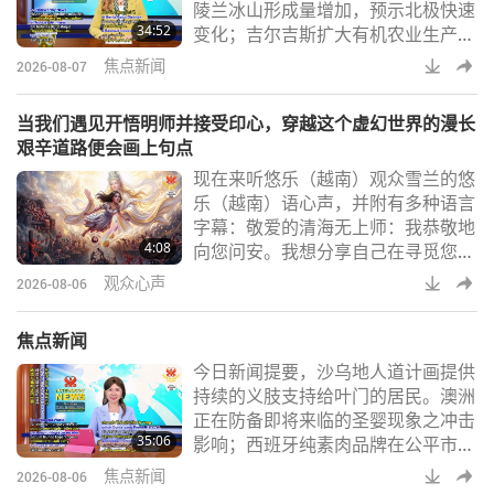
陵兰冰山形成量增加，预示北极快速
师父的教理。」我甚至走到了一个四
34:52
变化；吉尔吉斯扩大有机农业生产；
周种满花草植物，有鱼族人栖息的小
阿拉伯联合大公国透过对「家长友善
池塘旁。我原本怀疑
焦点新闻
2026-08-07
职场」的新倡议鼓励父亲积极参与育
儿；悠乐（越南）高中生冒着汹涌海
当我们遇见开悟明师并接受印心，穿越这个虚幻世界的漫长
浪救出孩童；美国透过新宣传活动推
艰辛道路便会画上句点
广正宗日本豆浆；暨获救大猩猩族人
现在来听悠乐（越南）观众雪兰的悠
在喀麦隆接受腿部手术后与森林家族
乐（越南）语心声，并附有多种语言
重聚。这里有个小诀窍：若您正在对
字幕：敬爱的清海无上师：我恭敬地
抗感染，低声细语可能弊大于利。当
4:08
向您问安。我想分享自己在寻觅您的
您的声音感到沙哑
道路上的体验与因缘。一九八七年，
观众心声
2026-08-06
我生下第四个孩子。当时我患有产后
大出血，身体变得极度虚弱。我临床
焦点新闻
死亡了七个小时。医生说应将我送往
今日新闻提要，沙乌地人道计画提供
医院太平间，但家人恳求他们再等一
持续的义肢支持给叶门的居民。澳洲
等，看看我是否会恢复意识。我听见
正在防备即将来临的圣婴现象之冲击
一声巨响，灵魂便离开了身体。我来
35:06
影响；西班牙纯素肉品牌在公平市场
到一个充满美丽人们与灿烂光芒的地
竞争上诉中赢得了胜诉；英国政府设
方。他们采摘水果
焦点新闻
2026-08-06
立新服务中心以支持年轻人的发展；