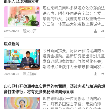
很多人已成为纯素者
衬衫和其他必需品一起被紧紧地打
现在来听贝南科多努观众依汐莎的法
包，当你需要穿它时，却发现它皱巴
语心声，附有多国语言字幕：亲爱且
巴的，不适合在特别场合穿，而且帐
挚爱的师父，我谨向您以及重新合一
篷里也没有熨斗！！别惊慌，只需将
3:58
的三位一体至高大能者致上最诚挚的
衬衫平铺在平坦
问候。我也向出色的无上师电视台团
观众心声
2026-08-03
队致意，他们全年无休、日以继夜地
完成非凡工作。愿至高上帝丰厚地加
焦点新闻
持您们。感谢您们成为上帝优秀的工
今日新闻提要，阿富汗获得瑞典的人
具。自二○二一年起，我们开设新的
道资金援助。最新研究指出非洲儿童
纯素餐厅「科多努爱家」以来，至今
发育迟缓现象增加与气候暖化有关；
已逾五年，一切都进展得非常顺利。
34:24
斯洛维尼亚获评为全球最和谐国家之
师父全天候协助我们完成这项崇高使
一；西班牙城市加强对年长居民的支
命。科多努爱家已
焦点新闻
2026-08-03
援措施；印度青少年开发出以人工智
慧驱动的系统，用以保护农作物与野
印心已打开你通往真实世界的智慧眼，透过内观与精进的观
生动物；美国有机纯素零食制造商扩
音打坐修行，将有更多奥秘继续向你显现
大永续营运规模；暨在土耳其一处已
现在来听印尼一位同修印尼语的心
复育的湖泊中数千名红鹳幼雏破壳而
声，附有多国语言字幕：亲爱的师
出。希望您们正享受着夏日与挚爱们