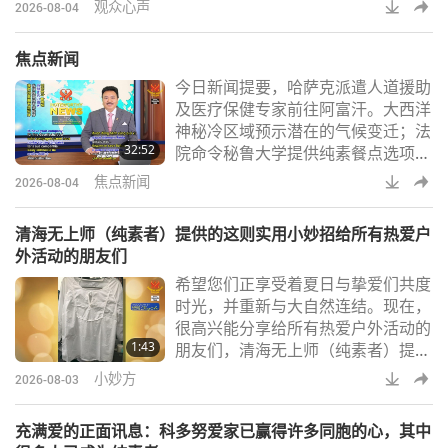
环保倡议背后所蕴含的奇迹般福佑，
观众心声
2026-08-04
此校拥有超过一千两百名教职员与学
生们，其创办人约翰˙惠特吉夫特大
焦点新闻
主教是伊莉莎白一世女王亲密盟友。
今日新闻提要，哈萨克派遣人道援助
这篇叙述采用第三人称视角，因为故
及医疗保健专家前往阿富汗。大西洋
事中的这位同修师姊仅是上帝恩典的
神秘冷区域预示潜在的气候变迁；法
谦卑工具。她诚心祈祷，愿任何一丝
32:52
院命令秘鲁大学提供纯素餐点选项；
我执痕迹都能被彻底清除。在获得学
克罗埃西亚新设行动医疗站以服务偏
校园丁的许可后，
焦点新闻
2026-08-04
远社区；南非学生发明人工智慧眼镜
帮助视障人士；首座义大利城市加入
清海无上师（纯素者）提供的这则实用小妙招给所有热爱户
全球纯素倡议；暨纽西兰珍稀的长尾
外活动的朋友们
鹦鹉族群数量大幅增长。这里有个妙
希望您们正享受着夏日与挚爱们共度
方教您如何去除衣物上的防晒乳污
时光，并重新与大自然连结。现在，
渍。首先，吸除布料上残留的防晒
很高兴能分享给所有热爱户外活动的
乳。接着将去油的洗碗精直接涂抹在
1:43
朋友们，清海无上师（纯素者）提供
污渍上。用手指或软毛
的这则实用小妙招：「可爱的天使
小妙方
2026-08-03
们：夏天有很多好玩的活动，这需要
做许多准备。你们可能没太多时间准
充满爱的正面讯息：科多努爱家已赢得许多同胞的心，其中
备>这里提供一个小建议：如果你的