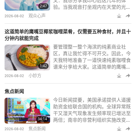
父：我想分享我印心后这几年的体
共度时光，并重新与大自然连结。现
2:47
验。当我观音打坐观内在天堂的光
在，很高兴能分享
时，我像往常一样持诵圣号。几分钟
观众心声
2026-08-02
后，我感觉自己彷佛缓缓通过某个地
方。周围的一切都在轻柔地振动。我
这道简单的鹰嘴豆椰浆咖哩菜肴，仅需要五种食材，并且十
继续持诵圣号。然而，奇妙的是，为
分钟内就能完成
什么我在持诵圣号，却变成师父的声
要管理整一整个海滨的纯素商业社
音（师父的振动力），明明是我在持
区，真让我忙得不可开交。因此，今
诵圣号啊。我打坐结束后，才明白为
天我特地准备了一道快速纯素咖哩食
什么在印心时告诉我们，圣号唯有在
1:42
谱来分享给大家。这道简单的鹰嘴豆
师父的允许下，传授给印心
椰浆咖哩菜肴仅需要五种食材，并且
小妙方
2026-08-02
十分钟内就能完成。所需食材包括
了：咖哩酱（或粉）、鹰嘴豆、切块
焦点新闻
番茄、椰浆与印度香米。准备的时
今日新闻提要，美国承诺提供人道援
候，先将两汤匙咖哩酱（或粉）和四
助资金给联合国的机构。全球异常既
百克（一罐）沥干水分的鹰嘴豆放入
干又湿天气现象发生频率现已增达至
平底锅中，以小火轻轻翻炒一至两分
34:14
两倍；南非的非营利组织实施改变生
钟。加入两百卅克切块番茄和廿五克
命的手术为孩童带来了希望；澳洲设
椰浆，然后将之混拌煮至
焦点新闻
2026-08-02
立其首个原住民主导的海洋保护区；