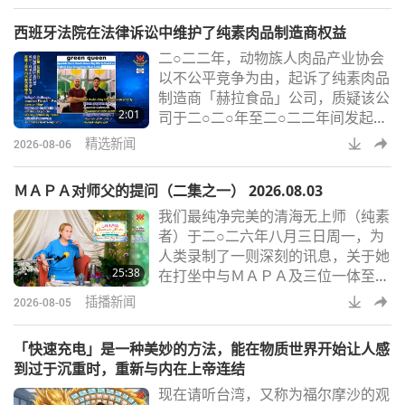
美国志工改造航运货柜成为乌干达学
西班牙法院在法律诉讼中维护了纯素肉品制造商权益
生的学习空间；加拿大投资于推广其
二○二二年，动物族人肉品产业协会
产自本土的豌豆与蚕豆制成蛋白质的
以不公平竞争为由，起诉了纯素肉品
计画；以及，墨西哥庆祝再度发现原
制造商「赫拉食品」公司，质疑该公
先以为已灭绝的科苏梅尔侏儒狐族
2:01
司于二○二○年至二○二二年间发起的
人。没有人喜欢生病，包括您宠物家
市场行销活动，指责动物族人肉品产
族的成员。这里提供
精选新闻
2026-08-06
业对环境与健康的负面影响。巴塞隆
纳上诉法院认定，「赫拉」的声明有
ＭＡＰＡ对师父的提问（二集之一） 2026.08.03
可信的科学证据支持，且受宪法赋予
我们最纯净完美的清海无上师（纯素
的言论自由权所保障。法官们最终的
者）于二○二六年八月三日周一，为
结论指出，该公司的宣传内容既不具
人类录制了一则深刻的讯息，关于她
误导性，亦不构成非法比较性的宣
25:38
在打坐中与ＭＡＰＡ及三位一体至高
传。「赫拉」执行长马克‧科洛马
大能者的对话。在这则插播新闻讯息
（纯素者）盛赞此判
插播新闻
2026-08-05
二集之一中，师父不仅谈到ＭＡＰＡ
向她提出的一个令人惊讶的问题，也
「快速充电」是一种美妙的方法，能在物质世界开始让人感
谈到她对ＭＡＰＡ及三位一体至高大
到过于沉重时，重新与内在上帝连结
能者提出的疑问，关于为何地球上似
现在请听台湾，又称为福尔摩沙的观
乎鲜少显现世界和平的迹象。请继续