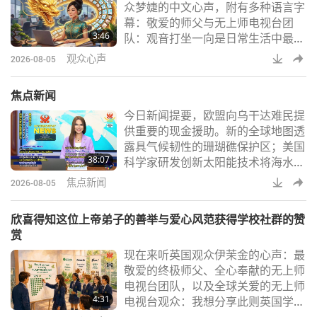
众梦婕的中文心声，附有多种语言字
观看，以进一步了解师父所说，在这
幕：敬爱的师父与无上师电视台团
末世之际，她正在为谁而战、师父向
3:46
队：观音打坐一向是日常生活中最佳
ＭＡＰＡ及三位一
的充电时刻。工作忙碌的时候，我也
观众心声
2026-08-05
会将播放着师父最有力量的每日祈祷
文的耳机放在耳朵里，短暂地闭上眼
焦点新闻
睛，打坐一下下，补充能量。这一
今日新闻提要，欧盟向乌干达难民提
天，我照例在繁忙的工作中，赶紧塞
供重要的现金援助。新的全球地图透
着耳机「快充」一下。入定中，看到
露具气候韧性的珊瑚礁保护区；美国
一只金黄色巨龙在里面旋转飞舞，内
38:07
科学家研发创新太阳能技术将海水转
在升起非常平静、平稳、柔软的爱心
化为淡水；荷兰年度健走的传统活动
加持。好不雀跃！！然
焦点新闻
2026-08-05
促进儿童的健康与福祉；年轻志工协
助在英国英格兰伦敦周边植树；美国
欣喜得知这位上帝弟子的善举与爱心风范获得学校社群的赞
知名摇滚乐团成员入股美国大型纯素
赏
速食连锁店；暨五名康复的红毛猩猩
现在来听英国观众伊茉金的心声：最
族人重返印尼婆罗洲的野外。大自然
敬爱的终极师父、全心奉献的无上师
丰富的香草和香料让纯素料理更加美
电视台团队，以及全球关爱的无上师
味。今天，我要分享一个香草栽培小
4:31
电视台观众：我想分享此则英国学校
技巧。罗勒很适合