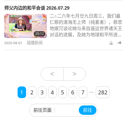
印度船员自阿曼外海的沉船事故中获
师父内边的和平会谈 2026.07.29
救；更多欧洲国家报告纯素食品销售
二○二六年七月廿九日周三，我们最
量显著增长；暨加拿大获救乌鸦族人
仁慈的清海无上师（纯素者），慈悲
家族献上暖人心扉的礼物回报善良的
地拨冗谈论她与来自遥远世界诸天王
救援者。要管理整一整个海滨的纯素
29:12
对话的进展，及她为地球和平所进行
商业社区，真让我忙得不可开交。因
的内边协商。
此，今天我特地准
插播新闻
2026-08-01
<
>
...
1
2
3
4
5
6
7
282
前往页面
前往