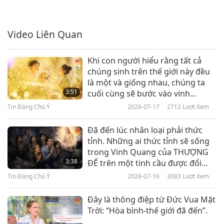
Tin Đáng Chú Ý
2020-03-06
3216
Lượt Xem
Video Liên Quan
Tin Đáng Chú Ý
7
Khi con người hiểu rằng tất cả
28:14
chúng sinh trên thế giới này đều
là một và giống nhau, chúng ta
Tin Đáng Chú Ý
2020-03-07
3022
Lượt Xem
3:51
cuối cùng sẽ bước vào vinh
quang của chính mình.
Tin Đáng Chú Ý
Tin Đáng Chú Ý
2026-07-17
2712
Lượt Xem
8
Đã đến lúc nhân loại phải thức
30:43
tỉnh. Những ai thức tỉnh sẽ sống
trong Vinh Quang của THƯỢNG
Tin Đáng Chú Ý
2020-03-08
3146
Lượt Xem
3:38
ĐẾ trên một tinh cầu được đổi
mới. Những ai không thức tỉnh sẽ
Tin Đáng Chú Ý
Tin Đáng Chú Ý
2026-07-16
3083
Lượt Xem
rơi vào địa ngục.
9
Đây là thông điệp từ Đức Vua Mặt
28:48
Trời: “Hòa bình-thế giới đã đến”.
Tin Đáng Chú Ý
2020-03-09
3154
Lượt Xem