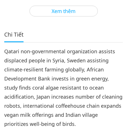
3
30:38
Xem thêm
Tin Đáng Chú Ý
2020-03-03
3311
Lượt Xem
Tin Đáng Chú Ý
Chi Tiết
4
30:25
Qatari non-governmental organization assists
Tin Đáng Chú Ý
2020-03-04
2999
Lượt Xem
displaced people in Syria, Sweden assisting
Tin Đáng Chú Ý
climate-resilient farming globally, African
Development Bank invests in green energy,
5
32:51
study finds coral algae resistant to ocean
Tin Đáng Chú Ý
2020-03-05
3435
Lượt Xem
acidification, Japan increases number of cleaning
robots, international coffeehouse chain expands
Tin Đáng Chú Ý
vegan milk offerings and Indian village
6
prioritizes well-being of birds.
29:38