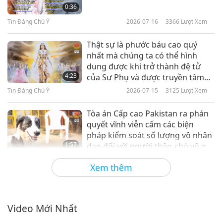
0:36
Tin Đáng Chú Ý
Tin Đáng Chú Ý
2026-07-16
3366
Lượt Xem
10
Thật sự là phước báu cao quý
31:21
nhất mà chúng ta có thể hình
dung được khi trở thành đệ tử
Tin Đáng Chú Ý
2020-03-10
3341
Lượt Xem
4:23
của Sư Phụ và được truyền tâm
ấn để tu tập Pháp Môn Quán Âm.
Tin Đáng Chú Ý
Tin Đáng Chú Ý
2026-07-15
3125
Lượt Xem
11
Tòa án Cấp cao Pakistan ra phán
27:37
quyết vĩnh viễn cấm các biện
pháp kiểm soát số lượng vô nhân
Tin Đáng Chú Ý
2020-03-11
3228
Lượt Xem
1:57
đạo đối với người-thân-chó vô gia
cư.
Tin Đáng Chú Ý
Tin Đáng Chú Ý
2026-07-15
2454
Lượt Xem
Xem thêm
12
Thán Phục Trước Thiên Nhiên Và
28:50
Các Bạn Động Vật, Phần 1/2
Tin Đáng Chú Ý
2020-03-12
3368
Lượt Xem
Video Mới Nhất
53:59