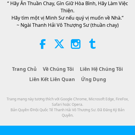
Whenever Material World Begins
“ Hãy Ăn Thuần Chay, Gìn Giữ Hòa Bình, Hãy Làm Việc
29:26
3:46
to Feel Too Imposing
Thiện.
Tin Đáng Chú Ý
2020-03-19
3136
Lượt Xem
Tin Đáng Chú Ý
2026-08-05
1308
Lượt Xem
Hãy tìm một vị Minh Sư nếu quý vị muốn về Nhà.”
~ Ngài Thanh Hải Vô Thượng Sư (thuần chay)
Tin Đáng Chú Ý
Tin Đáng Chú Ý
20
27:29
38:07
Tin Đáng Chú Ý
2020-03-20
3358
Lượt Xem
Tin Đáng Chú Ý
2026-08-05
314
Lượt Xem
Tin Đáng Chú Ý
Trang Chủ
Về Chúng Tôi
Liên Hệ Chúng Tôi
Đạo Đức Hồi Giáo Về Nước: Trích
Liên Kết Liên Quan
Ứng Dụng
Tuyển Kinh Hadith, Phần 1/2
21
34:11
22:27
Tin Đáng Chú Ý
2020-03-21
3647
Lượt Xem
Trang mạng này tương thích với Google Chrome, Microsoft Edge, FireFox,
Lời Thánh Khải
2026-08-05
292
Lượt Xem
Safari hoặc Opera.
Tin Đáng Chú Ý
Bản Quyền ©Hội Quốc Tế Thanh Hải Vô Thượng Sư. Đã Đăng Ký Bản
Không Chỉ Canxi: Những Thói
Quyền.
Quen Hằng Ngày Định Hình Sức
22
Khỏe Xương
31:01
21:56