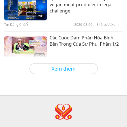
vegan meat producer in legal
Hôm nay chúng em có công thức
challenge.
33:37
làm củ sen muối chua, một món
2:01
ăn kèm kiểu Á vừa giòn vừa chua.
Tin Đáng Chú Ý
2020-03-16
3316
Lượt Xem
Tin Đáng Chú Ý
2026-08-06
346
Lượt Xem
1:46
Tin Đáng Chú Ý
Tin Đáng Chú Ý
2026-07-12
2336
Lượt Xem
Các Cuộc Đàm Phán Hòa Bình
Bên Trong Của Sư Phụ, Phần 1/2
17
30:18
38:45
Tin Đáng Chú Ý
2020-03-17
3182
Lượt Xem
Giữa Thầy và Trò
2026-08-06
871
Lượt Xem
Xem thêm
Tin Đáng Chú Ý
Câu Hỏi Của MAPA Dành Cho Sư
Phụ, Phần 1/2
18
26:47
25:38
Tin Đáng Chú Ý
2020-03-18
3046
Lượt Xem
Tin Đáng Chú Ý
2026-08-05
7477
Lượt Xem
Tin Đáng Chú Ý
“Fast Charge” Is Wonderful Way
to Reconnect to GOD Within
19