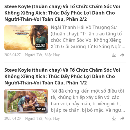
đúng bạn chim cho họ. Điều đó
Steve Koyle (thuần chay) Và Tổ Chức Chăm Sóc Voi
có nghĩa là chúng ta có một bạn
Không Xiềng Xích: Thúc Đẩy Phúc Lợi Dành Cho
chim rời khỏi tổ chức cứ sau hai
Người-Thân-Voi Toàn Cầu, Phần 2/2
đến ba ngày.
Ngài Thanh Hải Vô Thượng Sư
(thuần chay): “Tri ân trao tặng tổ
chức Chăm Sóc Voi Không Xiềng
22:03
Xích Giải Gương Từ Bi Sáng Ngời
Thế Giới, cùng khoản đóng góp
Người Tốt, Việc Hay
2026-04-27
tượng trưng khiêm tốn 10.000 Mỹ
kim để hỗ trợ thêm cho những nỗ
Steve Koyle (thuần chay) Và Tổ Chức Chăm Sóc Voi
lực yêu thương của tổ chức, với
Không Xiềng Xích: Thúc Đẩy Phúc Lợi Dành Cho
lời chào trân trọng và lời khen
Người-Thân-Voi Toàn Cầu, Phần 1/2
ngợi sâu sắc vì sự kiên định trong
Tôi đã chứng kiến một số điều tồi
việc thúc đẩy phúc lợi cho người-
tệ, khủng khiếp xảy đến với các
thân-voi trên toàn cầu. Cầu mong
bạn voi, chảy máu, bị xiềng xích,
Thiên Đàng ban p
20:30
bị áp xe chân, bị bỏ mặc. Và người
ta đơn giản không nhận ra điều
Người Tốt, Việc Hay
2026-04-20
đó. Cuối cùng, tất cả đều quy về
việc trưởng dưỡng lòng trắc ẩn.