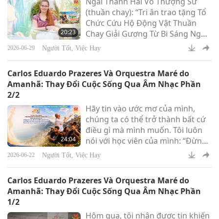
Ngài Thanh Hải Vô Thượng Sư
bảo vệ những chúng sinh-động
(thuần chay): “Tri ân trao tặng Tổ
vật nhỏ bé bị bỏ rơi, thiếu sự
Chức Cứu Hộ Động Vật Thuần
chăm sóc. Cầu chúc những nỗ lực
20:23
Chay Giải Gương Từ Bi Sáng Ngời
của quý vị tiếp tục mang
Thế Giới cùng khoản đóng góp
Người Tốt, Việc Hay
2026-06-29
tượng trưng khiêm tốn 10.000 Mỹ
kim để tiếp tục công việc từ bi của
Carlos Eduardo Prazeres Và Orquestra Maré do
tổ chức, hầu ghi nhận sự cống
Amanhã: Thay Đổi Cuộc Sống Qua Âm Nhạc Phần
hiến tận tụy trong việc cứu hộ và
2/2
bảo vệ những chúng sinh-động
Hãy tin vào ước mơ của mình,
vật nhỏ bé bị bỏ rơi, thiếu sự
chúng ta có thể trở thành bất cứ
chăm sóc. Cầu chúc những nỗ lực
điều gì mà mình muốn. Tôi luôn
của quý vị tiếp tục mang
24:04
nói với học viên của mình: “Đừng
chấp nhận rằng các em chỉ có thể
Người Tốt, Việc Hay
2026-06-22
đạt đến mức này. Các em có thể đi
bất cứ nơi đâu mà các em muốn,
Carlos Eduardo Prazeres Và Orquestra Maré do
bất cứ khi nào mà các em muốn,
Amanhã: Thay Đổi Cuộc Sống Qua Âm Nhạc Phần
và bất cứ điều gì mà các em
1/2
muốn.
Hôm qua, tôi nhận được tin khiến