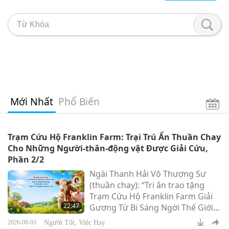
Mới Nhất
Phổ Biến
Trạm Cứu Hộ Franklin Farm: Trại Trú Ẩn Thuần Chay
Cho Những Người-thân-động vật Được Giải Cứu,
Phần 2/2
Ngài Thanh Hải Vô Thượng Sư
(thuần chay): “Tri ân trao tặng
Trạm Cứu Hộ Franklin Farm Giải
22:47
Gương Từ Bi Sáng Ngời Thế Giới
cùng khoản đóng góp khiêm tốn
Người Tốt, Việc Hay
2026-08-03