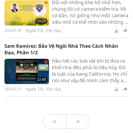
Đối với những khe hở nhỏ hơn,
chúng tôi có camera kiểm tra. Về
cơ bản, nó giống như một camera
20:29
siêu nhỏ có thể nhìn vào những lỗ
nhỏ, những hốc nhỏ trên ngôi
Người Tốt, Việc Hay
2026-03-30
nhà nơi mà chúng tôi không thể
nhìn thấy, nhưng rõ ràng là với
Sam Ramirez: Bảo Vệ Ngôi Nhà Theo Cách Nhân
một đường dây mỏng như vậy,
Đạo, Phần 1/2
chúng tôi có thể nhìn trộm vào
Hầu hết các loài vật khi bị đưa ra
bên trong để xem – có hoạt động
khỏi nhà đều phải bị tiêu hủy. Đó
không?
là luật của bang California. Họ chỉ
22:48
nói như vậy để mình cảm thấy an
lòng, kiểu như nghĩ: “Ồ, nó đã
Người Tốt, Việc Hay
2026-03-23
được thả trên các ngọn đồi hoặc
trong công viên”. Không đâu.
Nhiều khi họ dùng khí gas, hoặc
họ sẽ giết loài vật bằng cách nào
đó.
<
>