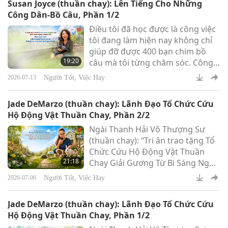
Susan Joyce (thuần chay): Lên Tiếng Cho Những
đó. Tình trạng này được gọi là
Công Dân-Bồ Câu, Phần 1/2
chân bị dây quấn. Chúng ta phải
Điều tôi đã học được là công việc
bắt những chú chim đó và gỡ dây
tôi đang làm hiện nay không chỉ
ra.
giúp đỡ được 400 bạn chim bồ
19:20
câu mà tôi từng chăm sóc. Công
việc tôi đang làm hiện nay là giúp
Người Tốt, Việc Hay
2026-07-13
đỡ hàng nghìn bạn chim bồ câu
trên khắp cả nước, và thực tế là
Jade DeMarzo (thuần chay): Lãnh Đạo Tổ Chức Cứu
hiện nay là trên toàn thế giới.
Hộ Động Vật Thuần Chay, Phần 2/2
Ngài Thanh Hải Vô Thượng Sư
(thuần chay): “Tri ân trao tặng Tổ
Chức Cứu Hộ Động Vật Thuần
21:18
Chay Giải Gương Từ Bi Sáng Ngời
Thế Giới cùng khoản đóng góp
Người Tốt, Việc Hay
2026-07-06
tượng trưng khiêm tốn 10.000 Mỹ
kim để tiếp tục công việc từ bi của
Jade DeMarzo (thuần chay): Lãnh Đạo Tổ Chức Cứu
tổ chức, hầu ghi nhận sự cống
Hộ Động Vật Thuần Chay, Phần 1/2
hiến tận tụy trong việc cứu hộ và