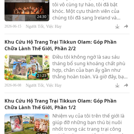
tôi vô cùng tự hào, tôi đã bật
khóc. Một cựu thành viên của
24:30
chúng tôi đã sang Ireland và
tham gia kỳ tuyển chọn của Dàn
Người Tốt, Việc Hay
2026-06-15
nhạc Giao hưởng Dublin, Và em
ấy đã được chọn. Giờ đây, em ấy
Khu Cứu Hộ Trang Trại Tikkun Olam: Góp Phần
là nhạc công chuyên nghiệp
Chữa Lành Thế Giới, Phần 2/2
trong một dàn nhạc tại châu Âu,
Điều tôi không ngờ là sau sáu
bên ngoài Brazil.
tháng bổ sung khoáng chất phù
hợp, chân của bạn ấy gần như
21:23
thẳng hoàn toàn. Và giờ đây, bạn
ấy được tung tăng chạy nhảy, vui
Người Tốt, Việc Hay
2026-06-08
hưởng cuộc sống và được làm
những việc mà dê thích làm. Nếu
Khu Cứu Hộ Trang Trại Tikkun Olam: Góp Phần
quý vị không biết thì sẽ không hề
Chữa Lành Thế Giới, Phần 1/2
nhận ra rằng chân của cô đã từng
Nhiệm vụ của tôi trên thế giới là
bị thương.
giúp đỡ những bạn thú bị nuôi
nhốt trong các trang trại công