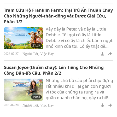
10.000 Mỹ kim nhằm hỗ trợ
những nỗ lực tận tâm của quý vị
Trạm Cứu Hộ Franklin Farm: Trại Trú Ẩn Thuần Chay
trong việc cứu hộ và bảo vệ
Cho Những Người-thân-động vật Được Giải Cứu,
những người-thân-động vật bị bỏ
Phần 1/2
rơi, đồng thời tiếp sức cho công
Vậy đây là Peter, và đây là Little
việc chăm sóc đầy yêu thương và
Debbie. Tôi gọi cô ấy là Little
từ bi mà quý vị đang không
Debbie vì cô ấy là chiếc bánh ngọt
ngừng thực hiện. Nguyện cho sứ
21:27
nhỏ xinh của tôi. Cô ấy thật dễ
mệnh nu
thương. Và họ sẽ chạy lại và nằm
Người Tốt, Việc Hay
2026-07-27
xuống. Họ muốn được vuốt ve
bụng.
Susan Joyce (thuần chay): Lên Tiếng Cho Những
Công Dân-Bồ Câu, Phần 2/2
Những chú bồ câu phải chịu đựng
rất nhiều khi đi lại gần con người
vì tóc của chúng ta rụng ra và
19:41
quấn quanh chân họ, gây ra hiện
tượng thắt chặt các chi của họ, cả
Người Tốt, Việc Hay
2026-07-20
bàn chân họ và các ngón chân, họ
cần giúp đỡ để giải quyết vấn đề