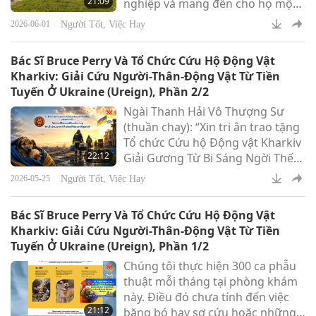
21:09
nghiệp và mang đến cho họ một
mái ấm vĩnh viễn, một nơi để
Người Tốt, Việc Hay
2026-06-01
sống với sự tôn trọng và phẩm
giá.
Bác Sĩ Bruce Perry Và Tổ Chức Cứu Hộ Động Vật
Kharkiv: Giải Cứu Người-Thân-Động Vật Từ Tiền
Tuyến Ở Ukraine (Ureign), Phần 2/2
Ngài Thanh Hải Vô Thượng Sư
(thuần chay): “Xin tri ân trao tặng
Tổ chức Cứu hộ Động vật Kharkiv
22:12
Giải Gương Từ Bi Sáng Ngời Thế
Giới cùng khoản đóng góp tượng
Người Tốt, Việc Hay
2026-05-25
trưng khiêm tốn 10.000 Mỹ kim
để hỗ trợ công việc dũng cảm của
Bác Sĩ Bruce Perry Và Tổ Chức Cứu Hộ Động Vật
tổ chức, với lời khen ngợi chân
Kharkiv: Giải Cứu Người-Thân-Động Vật Từ Tiền
thành vì sự cống hiến không
Tuyến Ở Ukraine (Ureign), Phần 1/2
ngừng nghỉ của quý vị trong việc
Chúng tôi thực hiện 300 ca phẫu
cứu giúp và bảo vệ người-thân-
thuật mỗi tháng tại phòng khám
động vật có cuộc sống đang gặp
này. Điều đó chưa tính đến việc
nguy hiểm. Xin Thiên Đàng
21:12
băng bó hay sơ cứu hoặc những