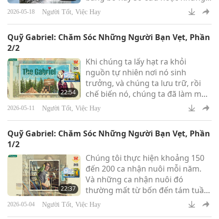
việc khác. Đó là gây mê người-
Người Tốt, Việc Hay
2026-05-18
thân-chó hoặc người-thân-mèo
rồi thực hiện một số ca phẫu
Quỹ Gabriel: Chăm Sóc Những Người Bạn Vẹt, Phần
thuật trên chó và mèo để cứu
2/2
mạng sống của họ.
Khi chúng ta lấy hạt ra khỏi
nguồn tự nhiên nơi nó sinh
trưởng, và chúng ta lưu trữ, rồi
22:54
chế biến nó, chúng ta đã làm mất
đi rất nhiều dinh dưỡng. Chúng ta
Người Tốt, Việc Hay
2026-05-11
thường không biết tất cả những
hạt đó đã được lưu trữ bao lâu
Quỹ Gabriel: Chăm Sóc Những Người Bạn Vẹt, Phần
rồi. Và hạt có hàm lượng chất
1/2
dinh dưỡng rất thấp. Đa số các
Chúng tôi thực hiện khoảng 150
loại hạt chứa calo rỗng, hoặc
đến 200 ca nhận nuôi mỗi năm.
chứa quá nhiều chất béo.
Và những ca nhận nuôi đó
22:37
thường mất từ bốn đến tám tuần
để xây dựng mối quan hệ với
Người Tốt, Việc Hay
2026-05-04
người nhận nuôi và giúp tìm được