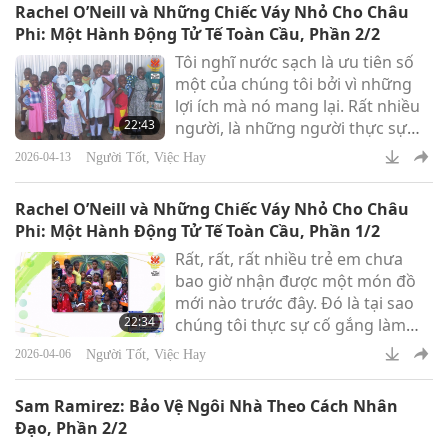
Rachel O’Neill và Những Chiếc Váy Nhỏ Cho Châu
Làm cách nào để dạy về lòng trắc
Phi: Một Hành Động Tử Tế Toàn Cầu, Phần 2/2
ẩn?
Tôi nghĩ nước sạch là ưu tiên số
một của chúng tôi bởi vì những
lợi ích mà nó mang lại. Rất nhiều
22:43
người, là những người thực sự
hào phóng ở quốc gia chúng tôi
Người Tốt, Việc Hay
2026-04-13
và các quốc gia khác, sẽ tài trợ
cho một giếng nước. Chúng tôi có
Rachel O’Neill và Những Chiếc Váy Nhỏ Cho Châu
thể khoan giếng với giá 5.500 Mỹ
Phi: Một Hành Động Tử Tế Toàn Cầu, Phần 1/2
kim và chúng tôi có các công ty
Rất, rất, rất nhiều trẻ em chưa
đến khoan giếng.
bao giờ nhận được một món đồ
mới nào trước đây. Đó là tại sao
22:34
chúng tôi thực sự cố gắng làm
cho những chiếc váy này thật sự
Người Tốt, Việc Hay
2026-04-06
rất dễ thương và đầy màu sắc rực
rỡ và chắc chắn để chúng có thể
Sam Ramirez: Bảo Vệ Ngôi Nhà Theo Cách Nhân
dùng được lâu.
Đạo, Phần 2/2