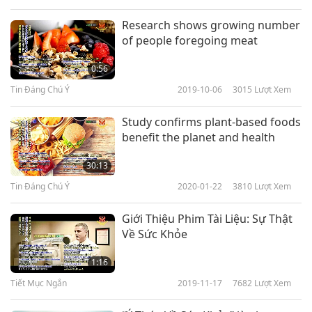
Research shows growing number
of people foregoing meat
0:56
Tin Đáng Chú Ý
2019-10-06
3015
Lượt Xem
Study confirms plant-based foods
benefit the planet and health
30:13
Tin Đáng Chú Ý
2020-01-22
3810
Lượt Xem
Giới Thiệu Phim Tài Liệu: Sự Thật
Về Sức Khỏe
1:16
Tiết Mục Ngắn
2019-11-17
7682
Lượt Xem