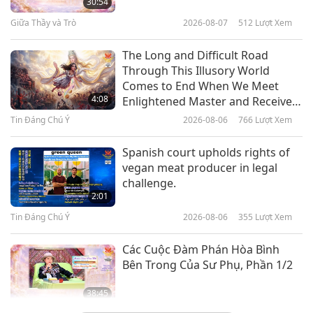
30:54
2018
Giữa Thầy và Trò
2026-08-07
512
Lượt Xem
24:28
Giữa Thầy và Trò
2019-04-20
9934
Lượt Xem
The Long and Difficult Road
Through This Illusory World
Sức Khỏe Tráng Kiện Với Thực
Comes to End When We Meet
Dưỡng Thuần Thực Vật, Phần 2/2
4:08
Enlightened Master and Receive
Initiation
Tin Đáng Chú Ý
2026-08-06
766
Lượt Xem
13:05
Sống Vui Sống Khỏe
2018-04-16
5288
Lượt Xem
Spanish court upholds rights of
vegan meat producer in legal
Nguồn Gốc và Lợi Ích Sức Khoẻ
challenge.
của Đậu Phụ
2:01
Tin Đáng Chú Ý
2026-08-06
355
Lượt Xem
14:04
Chương Trình
2018-03-05
6042
Lượt Xem
Các Cuộc Đàm Phán Hòa Bình
Bên Trong Của Sư Phụ, Phần 1/2
Cách Duy Trì Huyết Áp Khỏe
Mạnh
38:45