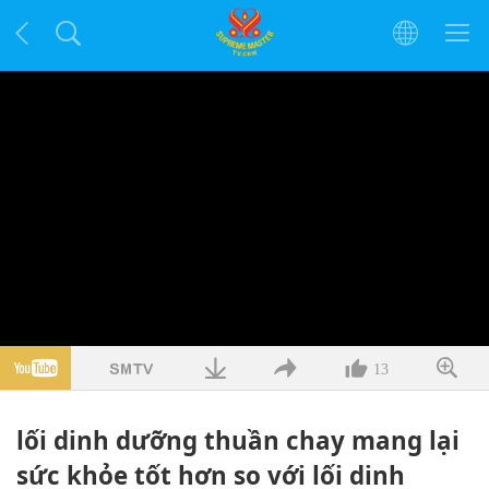
13
lối dinh dưỡng thuần chay mang lại
sức khỏe tốt hơn so với lối dinh