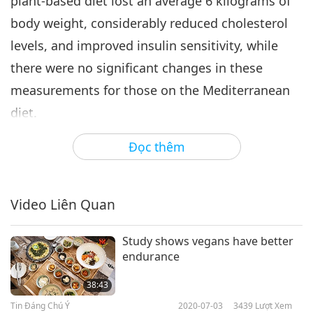
plant-based diet lost an average 6 kilograms of
body weight, considerably reduced cholesterol
levels, and improved insulin sensitivity, while
there were no significant changes in these
measurements for those on the Mediterranean
diet.
Study author Dr. Hana Kahleova, Director of
Đọc thêm
Clinical Research at the Physicians Committee
for Responsible Medicine, stated that choosing
plant-based eating is a great way to lose weight
Video Liên Quan
and get healthy. Our appreciation, Dr. Hana
Study shows vegans have better
Kahleova and all involved in this valuable study.
endurance
May everyone now embrace the vegan lifestyle
38:43
for vibrant health, in God’s illuminating wisdom.
Tin Đáng Chú Ý
2020-07-03
3439
Lượt Xem