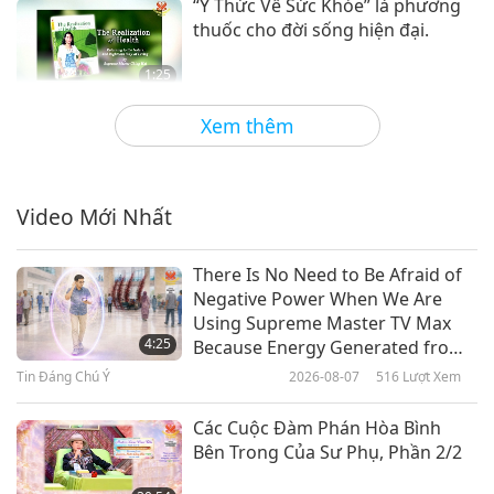
“Ý Thức Về Sức Khỏe” là phương
thuốc cho đời sống hiện đại.
1:25
Tiết Mục Ngắn
2019-10-23
13484
Lượt Xem
Xem thêm
United States research finds
vegans have highest level of
healthy biomarkers
Video Mới Nhất
1:02
Tin Đáng Chú Ý
2019-06-19
7077
Lượt Xem
There Is No Need to Be Afraid of
Negative Power When We Are
Research finds high fruits and
Using Supreme Master TV Max
vegetable diet keeps eyes healthy
4:25
Because Energy Generated from
It Is Far More Powerful than Any
Tin Đáng Chú Ý
2026-08-07
516
Lượt Xem
1:03
Negative Entity
Tin Đáng Chú Ý
2019-06-03
5421
Lượt Xem
Các Cuộc Đàm Phán Hòa Bình
Bên Trong Của Sư Phụ, Phần 2/2
Ăn Rau Quả Để Có Sức Khỏe Tối
Ưu, Phần 1/2 ngày 23 tháng 8,