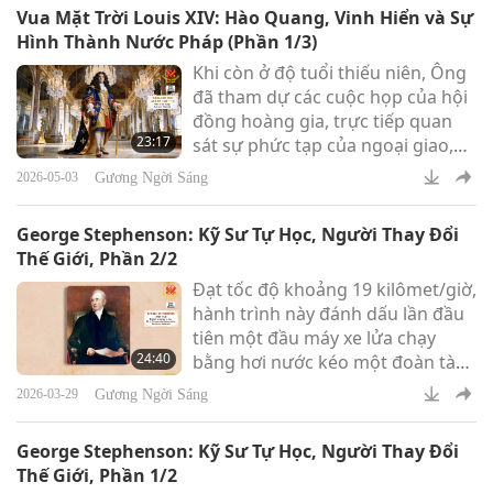
minh phát triển sản xuất trong
Vua Mặt Trời Louis XIV: Hào Quang, Vinh Hiển và Sự
nước.
Hình Thành Nước Pháp (Phần 1/3)
Khi còn ở độ tuổi thiếu niên, Ông
đã tham dự các cuộc họp của hội
đồng hoàng gia, trực tiếp quan
23:17
sát sự phức tạp của ngoại giao,
tài chính và chính trị triều đình.
Gương Ngời Sáng
2026-05-03
George Stephenson: Kỹ Sư Tự Học, Người Thay Đổi
Thế Giới, Phần 2/2
Đạt tốc độ khoảng 19 kilômet/giờ,
hành trình này đánh dấu lần đầu
tiên một đầu máy xe lửa chạy
24:40
bằng hơi nước kéo một đoàn tàu
chở hành khách trên một tuyến
Gương Ngời Sáng
2026-03-29
đường sắt công cộng.
George Stephenson: Kỹ Sư Tự Học, Người Thay Đổi
Thế Giới, Phần 1/2