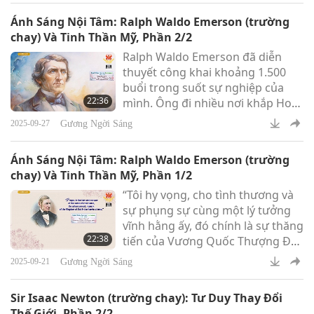
động”. – Andrée Blouin
Ánh Sáng Nội Tâm: Ralph Waldo Emerson (trường
chay) Và Tinh Thần Mỹ, Phần 2/2
Ralph Waldo Emerson đã diễn
thuyết công khai khoảng 1.500
buổi trong suốt sự nghiệp của
22:36
mình. Ông đi nhiều nơi khắp Hoa
Kỳ, mang những tư tưởng trí tuệ
Gương Ngời Sáng
2025-09-27
và tâm linh trực tiếp đến với các
thị trấn và thành phố.
Ánh Sáng Nội Tâm: Ralph Waldo Emerson (trường
chay) Và Tinh Thần Mỹ, Phần 1/2
“Tôi hy vọng, cho tình thương và
sự phụng sự cùng một lý tưởng
vĩnh hằng ấy, đó chính là sự thăng
22:38
tiến của Vương Quốc Thượng Đế
trong trái tim nhân loại”. – Ralph
Gương Ngời Sáng
2025-09-21
Waldo Emerson (trường chay)
Sir Isaac Newton (trường chay): Tư Duy Thay Đổi
Thế Giới, Phần 2/2