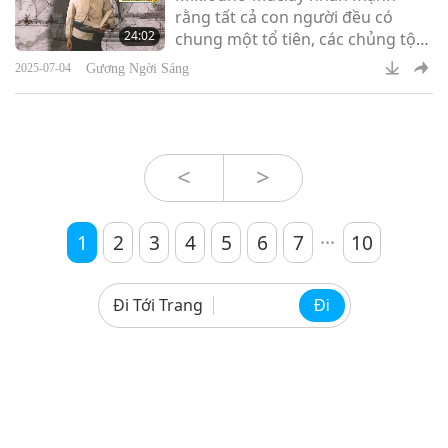
rằng tất cả con người đều có
24:02
chung một tổ tiên, các chủng tộc
khác nhau không tạo thành các
Gương Ngời Sáng
2025-07-04
loài riêng biệt và không có chủng
tộc nào vượt trội hơn chủng tộc
nào, vì tất cả đều thuộc cùng một
gia đình loài người.
<
>
...
1
2
3
4
5
6
7
10
Đi Tới Trang
Đi