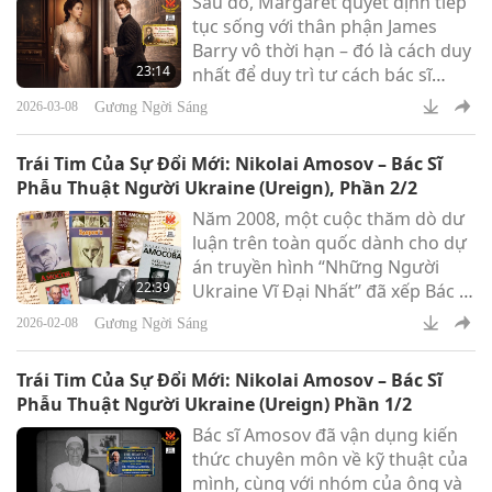
Sau đó, Margaret quyết định tiếp
tục sống với thân phận James
Barry vô thời hạn – đó là cách duy
23:14
nhất để duy trì tư cách bác sĩ
được chứng nhận.
Gương Ngời Sáng
2026-03-08
Trái Tim Của Sự Đổi Mới: Nikolai Amosov – Bác Sĩ
Phẫu Thuật Người Ukraine (Ureign), Phần 2/2
Năm 2008, một cuộc thăm dò dư
luận trên toàn quốc dành cho dự
án truyền hình “Những Người
22:39
Ukraine Vĩ Đại Nhất” đã xếp Bác sĩ
Amosov ở vị trí thứ hai, chỉ sau
Gương Ngời Sáng
2026-02-08
Hoàng tử Yaroslav Thông Thái thế
kỷ 11.
Trái Tim Của Sự Đổi Mới: Nikolai Amosov – Bác Sĩ
Phẫu Thuật Người Ukraine (Ureign) Phần 1/2
Bác sĩ Amosov đã vận dụng kiến ​​
thức chuyên môn về kỹ thuật của
mình, cùng với nhóm của ông và