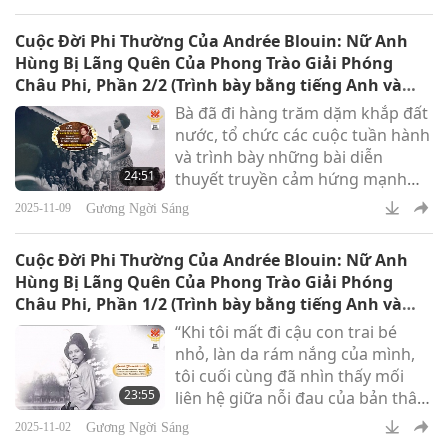
làm thay đổi khoa học.
Cuộc Đời Phi Thường Của Andrée Blouin: Nữ Anh
Hùng Bị Lãng Quên Của Phong Trào Giải Phóng
Châu Phi, Phần 2/2 (Trình bày bằng tiếng Anh và
tiếng Pháp)
Bà đã đi hàng trăm dặm khắp đất
nước, tổ chức các cuộc tuần hành
và trình bày những bài diễn
24:51
thuyết truyền cảm hứng mạnh
mẽ từ những bục diễn thuyết mà
Gương Ngời Sáng
2025-11-09
đôi khi chỉ là vài tấm ván thô sơ
đặt trên ghế đẩu.
Cuộc Đời Phi Thường Của Andrée Blouin: Nữ Anh
Hùng Bị Lãng Quên Của Phong Trào Giải Phóng
Châu Phi, Phần 1/2 (Trình bày bằng tiếng Anh và
tiếng Pháp)
“Khi tôi mất đi cậu con trai bé
nhỏ, làn da rám nắng của mình,
tôi cuối cùng đã nhìn thấy mối
23:55
liên hệ giữa nỗi đau của bản thân
với nỗi đau của đồng bào tôi, và
Gương Ngời Sáng
2025-11-02
tôi biết rằng mình phải hành