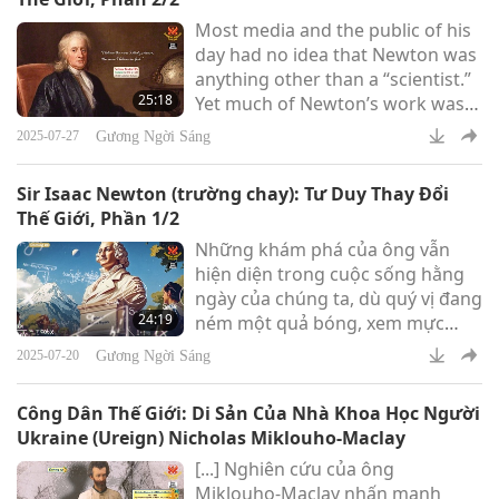
Most media and the public of his
day had no idea that Newton was
anything other than a “scientist.”
25:18
Yet much of Newton’s work was
devoted to theology, mysticism,
Gương Ngời Sáng
2025-07-27
and alchemy. According to
Newton, “Atheism is so senseless.
Sir Isaac Newton (trường chay): Tư Duy Thay Đổi
When I look at the solar system, I
Thế Giới, Phần 1/2
see the Earth at the right distance
Những khám phá của ông vẫn
from the Sun to receive the
hiện diện trong cuộc sống hằng
proper amounts of heat and light.
ngày của chúng ta, dù quý vị đang
This did not happen by chance.”
24:19
ném một quả bóng, xem mực
Newton’s exte
nước thủy triều, hay ngước nhìn
Gương Ngời Sáng
2025-07-20
những vì sao.
Công Dân Thế Giới: Di ​​Sản Của Nhà Khoa Học Người
Ukraine (Ureign) Nicholas Miklouho-Maclay
[...] Nghiên cứu của ông
Miklouho-Maclay nhấn mạnh