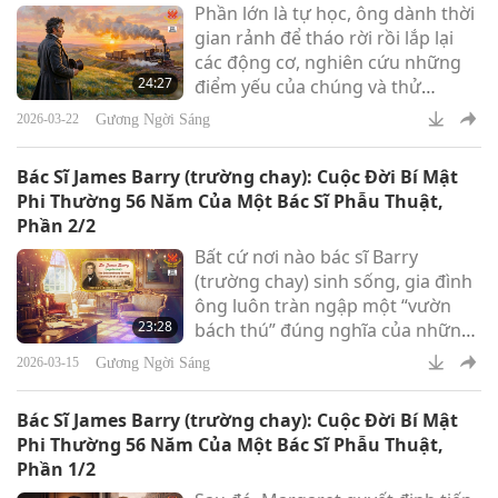
Phần lớn là tự học, ông dành thời
gian rảnh để tháo rời rồi lắp lại
các động cơ, nghiên cứu những
24:27
điểm yếu của chúng và thử
nghiệm các giải pháp thực tiễn.
Gương Ngời Sáng
2026-03-22
Bác Sĩ James Barry (trường chay): Cuộc Đời Bí Mật
Phi Thường 56 Năm Của Một Bác Sĩ Phẫu Thuật,
Phần 2/2
Bất cứ nơi nào bác sĩ Barry
(trường chay) sinh sống, gia đình
ông luôn tràn ngập một “vườn
23:28
bách thú” đúng nghĩa của những
người-thân-động vật được ông
Gương Ngời Sáng
2026-03-15
hết mực yêu thương.
Bác Sĩ James Barry (trường chay): Cuộc Đời Bí Mật
Phi Thường 56 Năm Của Một Bác Sĩ Phẫu Thuật,
Phần 1/2