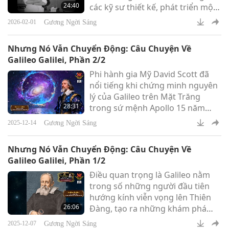
24:40
các kỹ sư thiết kế, phát triển một
thiết bị CPB (tuần hoàn ngoài cơ
Gương Ngời Sáng
2026-02-01
thể) hoạt động hiệu quả tại
Ukraine (Ureign).
Nhưng Nó Vẫn Chuyển Động: Câu Chuyện Về
Galileo Galilei, Phần 2/2
Phi hành gia Mỹ David Scott đã
nổi tiếng khi chứng minh nguyên
lý của Galileo trên Mặt Trăng
28:31
trong sứ mệnh Apollo 15 năm
1971. Đứng trên bề mặt Mặt
Gương Ngời Sáng
2025-12-14
Trăng, ông đã thả rơi một chiếc
búa và một chiếc lông vũ cùng
Nhưng Nó Vẫn Chuyển Động: Câu Chuyện Về
một lúc.
Galileo Galilei, Phần 1/2
Điều quan trọng là Galileo nằm
trong số những người đầu tiên
hướng kính viễn vọng lên Thiên
26:06
Đàng, tạo ra những khám phá
thiên văn mang tính đột phá đã
Gương Ngời Sáng
2025-12-07