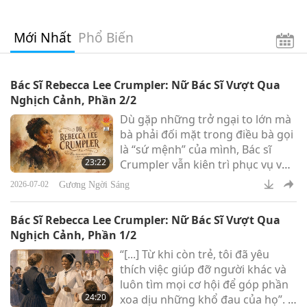
Mới Nhất
Phổ Biến
Bác Sĩ Rebecca Lee Crumpler: Nữ Bác Sĩ Vượt Qua
Nghịch Cảnh, Phần 2/2
Dù gặp những trở ngại to lớn mà
bà phải đối mặt trong điều bà gọi
là “sứ mệnh” của mình, Bác sĩ
23:22
Crumpler vẫn kiên trì phục vụ vô
số bệnh nhân và truyền cảm
Gương Ngời Sáng
2026-07-02
hứng cho nhiều người Mỹ gốc Phi
khác theo đuổi sự nghiệp trong
Bác Sĩ Rebecca Lee Crumpler: Nữ Bác Sĩ Vượt Qua
lĩnh vực y khoa.
Nghịch Cảnh, Phần 1/2
“[...] Từ khi còn trẻ, tôi đã yêu
thích việc giúp đỡ người khác và
luôn tìm mọi cơ hội để góp phần
24:20
xoa dịu những khổ đau của họ”. –