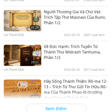
Lời Thánh Khải
2026-07-01
2504
Lượt Xem
Người Thương Gia Và Chú Vẹt:
Trích Tập Thơ Masnavi Của Rumi,
Phần 1/2
21:29
Lời Thánh Khải
2026-06-29
2847
Lượt Xem
Về Đức Hạnh: Trích Tuyển Từ
Thánh Thư Midrash Tanhuma,
Phần 1/2
20:17
Lời Thánh Khải
2026-06-26
2617
Lượt Xem
Hãy Sống Thánh Thiện: Rô-ma 12-
13 – Trích Từ Thư Gửi Tín Hữu Rô-
ma Của Thánh Phao-lô (trường
19:09
chay) Trong Thánh Kinh
Lời Thánh Khải
2026-06-25
2764
Lượt Xem
Xem thêm