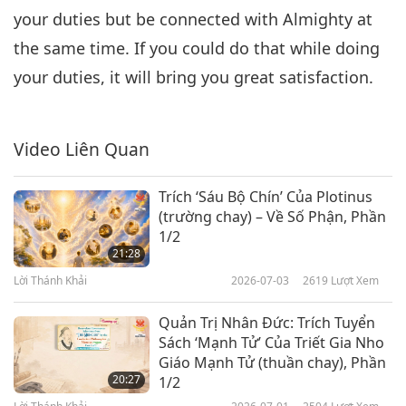
your duties but be connected with Almighty at
the same time. If you could do that while doing
your duties, it will bring you great satisfaction.
Video Liên Quan
Trích ‘Sáu Bộ Chín’ Của Plotinus
(trường chay) – Về Số Phận, Phần
1/2
21:28
Lời Thánh Khải
2026-07-03
2619
Lượt Xem
Quản Trị Nhân Đức: Trích Tuyển
Sách ‘Mạnh Tử’ Của Triết Gia Nho
Giáo Mạnh Tử (thuần chay), Phần
20:27
1/2