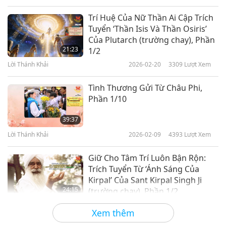
Trí Huệ Của Nữ Thần Ai Cập Trích
Tuyển ‘Thần Isis Và Thần Osiris’
Của Plutarch (trường chay), Phần
21:23
1/2
Lời Thánh Khải
2026-02-20
3309
Lượt Xem
Tình Thương Gửi Từ Châu Phi,
Phần 1/10
39:37
Lời Thánh Khải
2026-02-09
4393
Lượt Xem
Giữ Cho Tâm Trí Luôn Bận Rộn:
Trích Tuyển Từ ‘Ánh Sáng Của
Kirpal’ Của Sant Kirpal Singh Ji
24:15
(trường chay), Phần 1/2
Lời Thánh Khải
2026-02-06
3427
Lượt Xem
Xem thêm