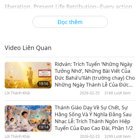
liberation. Present Life Retribution--Every action
has retribution. The Dead Cannot Eat--Be a pious
Đọc thêm
child the Buddhist way Make vegetarian offering
to your deceased parent, That is repaying
kindness properly Light-hearted, the liberated
Video Liên Quan
souls will soar high.
Riḍván: Trích Tuyển ‘Những Ngày
Tưởng Nhớ’, Những Bài Viết Của
Đức Bahá’u’lláh (trường chay) Cho
19:56
Những Ngày Thánh Lễ Của Đức
Bahá’i, Phần 1/2
Lời Thánh Khải
2026-02-25
3168
Lượt Xem
Thánh Giáo Dạy Về Sự Chết, Sự
Hằng Sống Và Ý Nghĩa Đằng Sau
Nhạc Lễ: Trích Thánh Ngôn Hiệp
19:14
Tuyển Của Đạo Cao Đài, Phần 1/2
Lời Thánh Khải
2026-02-23
3299
Lượt Xem