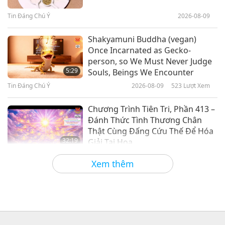
Tuyển Thiên Kinh Qur’an Và
Tin Đáng Chú Ý
2026-08-09
21:23
Hadith, Phần 1/2
Lời Thánh Khải
2026-01-28
3077
Lượt Xem
Shakyamuni Buddha (vegan)
Once Incarnated as Gecko-
Thiên Tánh Và Thiên Nhiên – Trích
person, so We Must Never Judge
‘Tiểu Luận, Tập Hai Của Ralph
5:29
Souls, Beings We Encounter
Waldo Emerson (trường chay),
Tin Đáng Chú Ý
2026-08-09
523
Lượt Xem
21:54
Phần 1/2
Lời Thánh Khải
2026-01-26
3064
Lượt Xem
Chương Trình Tiên Tri, Phần 413 –
Đánh Thức Tình Thương Chân
Thật Cùng Đấng Cứu Thế Để Hóa
32:19
Giải Tai Họa
Tiết Mục Nhiều Tập Với Các Tiên Đoán Cổ
2026-08-09
574
Lượt Xem
Xem thêm
Xưa Về Địa Cầu
Sức Mạnh Của Tình Thương, Phần
2/5
32:43