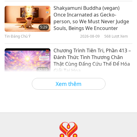
Danh Nhân Trường Chay
2026-02-19
3354
Lượt Xem
Shakyamuni Buddha (vegan)
Once Incarnated as Gecko-
Khi Cơ Bắp Gặp Gỡ Sứ Mệnh:
person, so We Must Never Judge
Giacomo Marchese Và Phong
5:29
Souls, Beings We Encounter
Trào Thuần Chay, Phần 1/2
Tin Đáng Chú Ý
2026-08-09
568
Lượt Xem
21:56
Danh Nhân Trường Chay
2026-02-05
3438
Lượt Xem
Chương Trình Tiên Tri, Phần 413 –
Đánh Thức Tình Thương Chân
Thật Cùng Đấng Cứu Thế Để Hóa
32:19
Giải Tai Họa
Tiết Mục Nhiều Tập Với Các Tiên Đoán Cổ
2026-08-09
626
Lượt Xem
Xem thêm
Xưa Về Địa Cầu
Sức Mạnh Của Tình Thương, Phần
2/5
32:43
Giữa Thầy và Trò
2026-08-09
646
Lượt Xem
Hopefully, Those Who Are Still