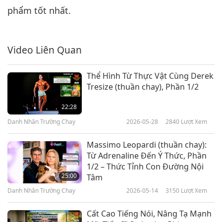
phẩm tốt nhất.
Video Liên Quan
Thể Hình Từ Thực Vật Cùng Derek
Tresize (thuần chay), Phần 1/2
22:28
Danh Nhân Trường Chay
2026-05-28
2840
Lượt Xem
Massimo Leopardi (thuần chay):
Từ Adrenaline Đến Ý Thức, Phần
1/2 – Thức Tỉnh Con Đường Nội
25:00
Tâm
Danh Nhân Trường Chay
2026-05-14
3150
Lượt Xem
Cất Cao Tiếng Nói, Nâng Tạ Mạnh