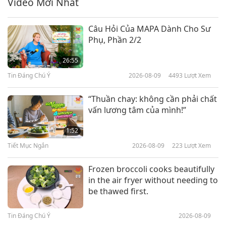
Video Mới Nhất
22:30
Danh Nhân Trường Chay
2026-03-19
3271
Lượt Xem
Câu Hỏi Của MAPA Dành Cho Sư
Phụ, Phần 2/2
Angeline Berva (thuần chay): Kết
Hợp Sức Mạnh Với Lòng Từ Bi,
26:55
Phần 1/2
Tin Đáng Chú Ý
2026-08-09
4493
Lượt Xem
22:44
Danh Nhân Trường Chay
2026-03-10
3184
Lượt Xem
“Thuần chay: không cần phải chất
vấn lương tâm của mình!”
Sức Mạnh Từ Lòng Từ Bi Thể Hình
Thuần Chay Cùng Julien
1:52
Desroches, Phần 1/2
Tiết Mục Ngắn
2026-08-09
223
Lượt Xem
22:32
Danh Nhân Trường Chay
2026-03-05
3147
Lượt Xem
Frozen broccoli cooks beautifully
in the air fryer without needing to
Scott Jurek (thuần chay): Những
be thawed first.
Bí Mật Thầm Lặng Của Sức Bền
Siêu Việt Dã, Phần 1/2
Tin Đáng Chú Ý
2026-08-09
24:26