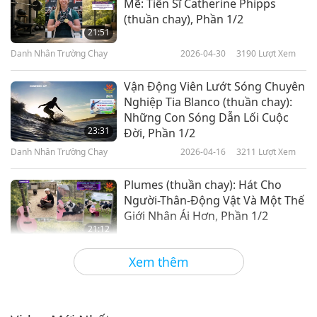
Mẽ: Tiến Sĩ Catherine Phipps
(thuần chay), Phần 1/2
21:51
Danh Nhân Trường Chay
2026-04-30
3190
Lượt Xem
Vận Động Viên Lướt Sóng Chuyên
Nghiệp Tia Blanco (thuần chay):
Những Con Sóng Dẫn Lối Cuộc
23:31
Đời, Phần 1/2
Danh Nhân Trường Chay
2026-04-16
3211
Lượt Xem
Plumes (thuần chay): Hát Cho
Người-Thân-Động Vật Và Một Thế
Giới Nhân Ái Hơn, Phần 1/2
21:12
Danh Nhân Trường Chay
2026-04-02
3283
Lượt Xem
Xem thêm
Sarah Bentley (thuần chay): Công
Bằng Thực Phẩm Qua Bếp Ăn
Cộng Đồng, Phần 1/2