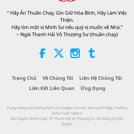
Asleep and Waiting for Lord Jesus
Will Know That He Is Already Here
“ Hãy Ăn Thuần Chay, Gìn Giữ Hòa Bình, Hãy Làm Việc
3:05
and May Be Seen on Supreme
Thiện.
Master Television
Tin Đáng Chú Ý
2026-08-08
955
Lượt Xem
Hãy tìm một vị Minh Sư nếu quý vị muốn về Nhà.”
~ Ngài Thanh Hải Vô Thượng Sư (thuần chay)
VEG TREND NEWS FROM
AROUND THE WORLD, April to
June 2026 - Part 1 of 2
3:40
Tiết Mục Ngắn
2026-08-08
398
Lượt Xem
Trang Chủ
Về Chúng Tôi
Liên Hệ Chúng Tôi
VEG TREND NEWS FROM
Liên Kết Liên Quan
Ứng Dụng
AROUND THE WORLD, April to
June 2026 - Part 2 of 2
4:58
Trang mạng này tương thích với Google Chrome, Microsoft Edge, FireFox,
Tiết Mục Ngắn
2026-08-08
332
Lượt Xem
Safari hoặc Opera.
Bản Quyền ©Hội Quốc Tế Thanh Hải Vô Thượng Sư. Đã Đăng Ký Bản
Sức Mạnh Của Tình Thương, Phần
Quyền.
1/5