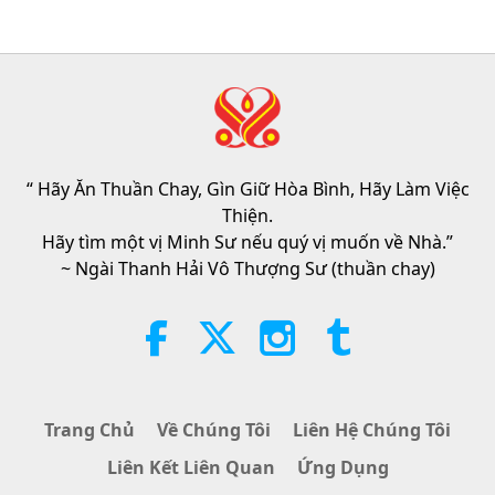
in the air fryer without needing to
be thawed first.
1:43
Tin Đáng Chú Ý
2026-08-09
334
Lượt Xem
Chương Trình Tiên Tri, Phần 413 –
Đánh Thức Tình Thương Chân
Thật Cùng Đấng Cứu Thế Để Hóa
“ Hãy Ăn Thuần Chay, Gìn Giữ Hòa Bình, Hãy Làm Việc
32:19
Giải Tai Họa
Thiện.
Tiết Mục Nhiều Tập Với Các Tiên Đoán Cổ
2026-08-09
802
Lượt Xem
Hãy tìm một vị Minh Sư nếu quý vị muốn về Nhà.”
Xưa Về Địa Cầu
~ Ngài Thanh Hải Vô Thượng Sư (thuần chay)
Sức Mạnh Của Tình Thương, Phần
2/5
32:43
Giữa Thầy và Trò
2026-08-09
808
Lượt Xem
Trang Chủ
Về Chúng Tôi
Liên Hệ Chúng Tôi
Hopefully, Those Who Are Still
Liên Kết Liên Quan
Ứng Dụng
Asleep and Waiting for Lord Jesus
Will Know That He Is Already Here