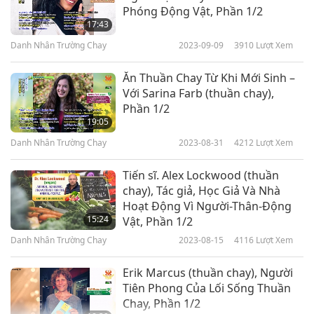
Phóng Động Vật, Phần 1/2
17:43
Danh Nhân Trường Chay
2023-09-09
3910
Lượt Xem
Ăn Thuần Chay Từ Khi Mới Sinh –
Với Sarina Farb (thuần chay),
Phần 1/2
19:05
Danh Nhân Trường Chay
2023-08-31
4212
Lượt Xem
Tiến sĩ. Alex Lockwood (thuần
chay), Tác giả, Học Giả Và Nhà
Hoạt Động Vì Người-Thân-Động
15:24
Vật, Phần 1/2
Danh Nhân Trường Chay
2023-08-15
4116
Lượt Xem
Erik Marcus (thuần chay), Người
Tiên Phong Của Lối Sống Thuần
Chay, Phần 1/2