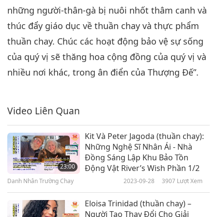
những người-thân-gà bị nuôi nhốt thâm canh và
thúc đẩy giáo dục về thuần chay và thực phẩm
thuần chay. Chúc các hoạt động bảo vệ sự sống
của quý vị sẽ thăng hoa cộng đồng của quý vị và
nhiều nơi khác, trong ân điển của Thượng Đế”.
Video Liên Quan
Kit Và Peter Jagoda (thuần chay):
Những Nghệ Sĩ Nhân Ái - Nhà
Đồng Sáng Lập Khu Bảo Tồn
23:00
Động Vật River’s Wish Phần 1/2
Danh Nhân Trường Chay
2023-09-28
3907
Lượt Xem
Eloisa Trinidad (thuần chay) –
Người Tạo Thay Đổi Cho Giải