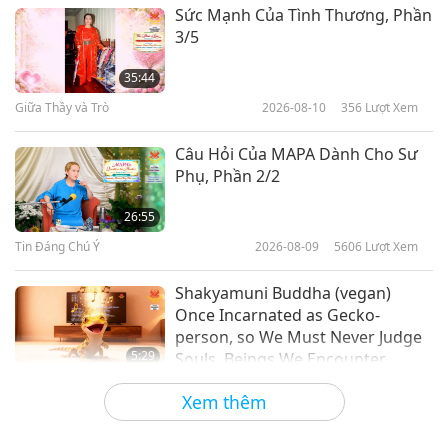
Danh Nhân Trường Chay
2023-06-22
4720
Lượt Xem
Sức Mạnh Của Tình Thương, Phần
3/5
Shannon Keith (thuần chay): Lan
Tỏa Lòng Nhân Ái Đến Tất Cả
35:44
Chúng Sinh Qua Dự Án Giải Cứu
Giữa Thầy và Trò
2026-08-10
356
Lượt Xem
18:29
Beagle, Phần 1/2
Danh Nhân Trường Chay
2023-06-08
4122
Lượt Xem
Câu Hỏi Của MAPA Dành Cho Sư
Phụ, Phần 2/2
Gary Yourofsky (thuần chay) –
Nhà Hoạt Động Thuần Chay Nhiệt
26:55
Thành, Phần 1/2
Tin Đáng Chú Ý
2026-08-09
5606
Lượt Xem
15:08
Danh Nhân Trường Chay
2023-05-25
3562
Lượt Xem
Shakyamuni Buddha (vegan)
Once Incarnated as Gecko-
person, so We Must Never Judge
5:29
Souls, Beings We Encounter
Tin Đáng Chú Ý
2026-08-09
716
Lượt Xem
Xem thêm
Frozen broccoli cooks beautifully