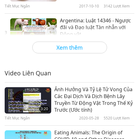
Tiết Mục Ngắn
2017-10-10
3142
Lượt Xem
Argentina: Luật 14346 - Ngược
đãi và Đạo luật Tàn nhẫn với
3
Động vật
0:40
Xem thêm
Tiết Mục Ngắn
2017-10-10
3352
Lượt Xem
Úc: Đạo luật Phúc lợi Người-
thân-động vật của Bang hoặc
Video Liên Quan
4
Vùng lãnh thổ
1:08
Ảnh Hưởng Và Tỷ Lệ Tử Vong Của
Tiết Mục Ngắn
2017-10-10
3475
Lượt Xem
Các Đại Dịch Và Dịch Bệnh Lây
Truyền Từ Động Vật Trong Thế Kỷ
Áo quốc: Đạo luật Liên bang về
3:20
Trước (Ước tính)
Bảo vệ Động vật
Tiết Mục Ngắn
2020-05-28
5520
Lượt Xem
5
1:27
Eating Animals: The Origin of
Tiết Mục Ngắn
2017-10-10
3276
Lượt Xem