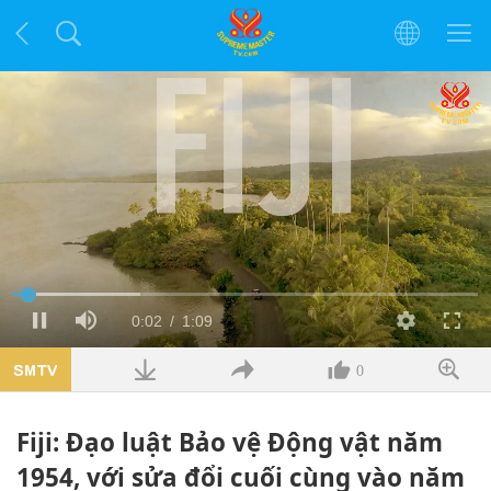
Đã
tải
:
Thời
0:02
/
Độ
1:09
Tạm
Tắt
Chất
Toàn
27.35%
dừng
tiếng
lượng
màn
hình
gian
dài
0
hiện
Fiji: Đạo luật Bảo vệ Động vật năm
tại
1954, với sửa đổi cuối cùng vào năm