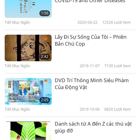
COVID-19 and Other Diseases
Bahamas: Đạo luật về Bảo vệ và
1:56
Kiểm soát Động vật năm 2010
Tiết Mục Ngắn
2020-04-22
12526
Lượt Xem
6
1:08
Lấy Đi Sự Sống Của Tôi – Phiên
Tiết Mục Ngắn
2017-10-10
3148
Lượt Xem
Bản Chú Cọp
Bahrain: Đạo luật về Phúc lợi
2:42
Động vật của Hội đồng Hợp tác
Tiết Mục Ngắn
2019-11-07
7130
Lượt Xem
7
các Quốc gia Ả Rập Vùng Vịnh
1:07
DVD Trí Thông Minh Siêu Phàm
Tiết Mục Ngắn
2017-10-10
3226
Lượt Xem
Của Động Vật
Quần đảo Balearic: Luật Bảo vệ
2:05
Động vật (năm 1992)
Tiết Mục Ngắn
2019-10-06
6820
Lượt Xem
8
1:25
Danh sách từ A đến Z các thú vật
Tiết Mục Ngắn
2017-10-10
3280
Lượt Xem
giúp đỡ