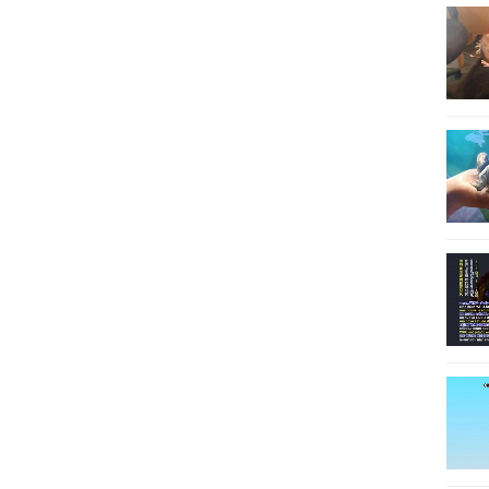
20
20
20
20