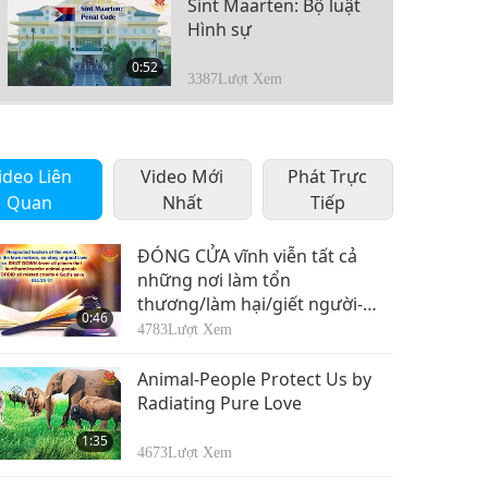
Sint Maarten: Bộ luật
Hình sự
0:52
3387
Lượt Xem
Slovakia: Sửa đổi
Luật về Chăm sóc
3
ideo Liên
Video Mới
Thú y
Phát Trực
0:59
Quan
Nhất
Tiếp
3088
Lượt Xem
Quần đảo Solomon:
ĐÓNG CỬA vĩnh viễn tất cả
Bộ luật Hình sự
những nơi làm tổn
4
thương/làm hại/giết người-
1:02
0:46
thân-động vật.
3134
Lượt Xem
4783
Lượt Xem
Somalia: Bộ luật Hình
Animal-People Protect Us by
sự
Radiating Pure Love
5
1:11
1:35
3080
Lượt Xem
4673
Lượt Xem