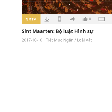
Đã
tải
:
/
Tắt
37.18%
tiếng
0
Sint Maarten: Bộ luật Hình sự
2017-10-10
Tiết Mục Ngắn
/
Loài Vật