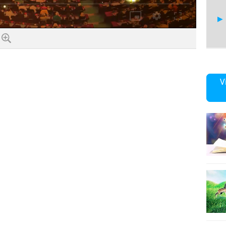
Chất
lượng
19
V
19
19