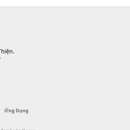
Trinidad và Tobago:
Tóm tắt Đạo luật Vi
4
phạm
1:05
3271
Lượt Xem
Tunisia: Bộ luật Hình
sự
5
Thiện.
1:01
3215
Lượt Xem
”
Quần đảo Turks và
Caicos: Pháp lệnh
6
Thú y
1:10
3235
Lượt Xem
Tuvalu: Bộ luật Hình
sự
Ứng Dụng
7
0:48
3248
Lượt Xem