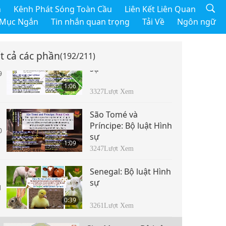
Nga: Điều 245 Bộ luật
h
Kênh Phát Sóng Toàn Cầu
Liên Kết Liên Quan
Hình sự
8
 Mục Ngắn
Tin nhắn quan trọng
Tải Về
Ngôn ngữ
1:03
3124
Lượt Xem
t cả các phần
(192/211)
Rwanda: Bộ luật Hình
sự
9
1:06
3327
Lượt Xem
São Tomé và
Príncipe: Bộ luật Hình
0
sự
1:09
3247
Lượt Xem
Senegal: Bộ luật Hình
sự
1
0:39
3261
Lượt Xem