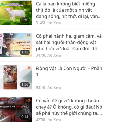
Nam Sudan: Đạo luật
Cá là bạn không biết miếng
Bộ luật Hình sự, 2008
thịt đó là của một sinh vật
6
đang sống, hít thở, đi lại, vẫn
1:01
0:50
còn sống với chúng ta trên Địa
3324
Lượt Xem
5145
Lượt Xem
Cầu vài giờ trước, nhưng đã
Tây Ban Nha: Điều
phải chịu vụ sát hại dã man
Có phải hành hạ, giam cầm, và
337 Bộ luật Hình sự
cho bạn để ăn miếng thịt của
sát hại người-thân-động vật
7
họ??? Xin hãy nghiên cứu về
phù hợp với luật Đạo đức, tôn
2:02
1:13
điều này.
giáo? Quý vị biết rõ: không
3648
Lượt Xem
3479
Lượt Xem
phù hợp. Vậy thì các nhà lãnh
Sudan: Bộ luật Hình
đạo có đức tin và công dân
Động Vật Là Con Người – Phần
sự 2003
ngoan đạo, hãy DỪNG LẠI
1
8
NGAY BÂY GIỜ! Hãy cho thấy
0:49
1:56
tiêu chuẩn đạo đức của ngươi.
3261
Lượt Xem
9314
Lượt Xem
Suriname: Bộ luật
Có vấn đề gì với không-thuần
Hình sự
chay à? Ồ không, có gì đâu! Nó
9
sẽ phá hủy thế giới chúng ta.
1:06
0:14
Vậy thì chúng ta làm gì còn vấn
3211
Lượt Xem
4270
Lượt Xem
đề nữa!!