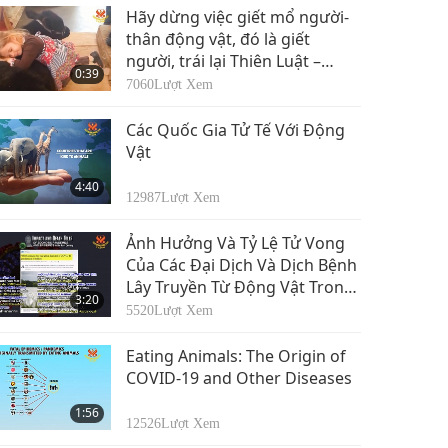
Cộng hòa Tatarstan
Hãy dừng việc giết mổ người-
(Nga): Luật số 16-3PT
thân động vật, đó là giết
0
về Nuôi giữ Người-
người, trái lại Thiên Luật –
1:23
0:39
thân-thú cưng
Phần 1
3148
Lượt Xem
7060
Lượt Xem
Togo: Bộ luật Hình sự
Các Quốc Gia Tử Tế Với Động
Vật
1
1:02
4:40
3247
Lượt Xem
12987
Lượt Xem
Tokelau (New
Ảnh Hưởng Và Tỷ Lệ Tử Vong
Zealand): Điều lệ về
Của Các Đại Dịch Và Dịch Bệnh
2
Người-thân-Động vật
Lây Truyền Từ Động Vật Trong
1:06
3:20
Năm 1991
Thế Kỷ Trước (Ước tính)
3040
Lượt Xem
5520
Lượt Xem
Tonga: Đạo luật về
Eating Animals: The Origin of
Người-thân-động vật
COVID-19 and Other Diseases
3
và Nơi nuôi giữ
0:57
1:56
3149
Lượt Xem
12526
Lượt Xem