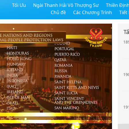
Tối Ưu
Ngài Thanh Hải Vô Thượng Sư
Thiền Địn
18
Chủ đề
Các Chương Trình
Tiết
Tấ
18
19
19