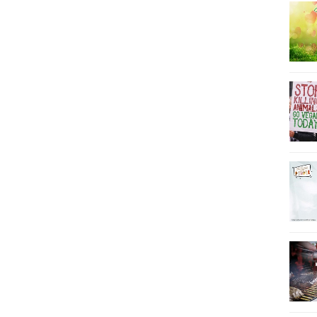
19
19
19
19