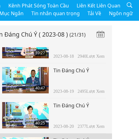
Tin Đáng Chú Ý
h
Kênh Phát Sóng Toàn Cầu
Liên Kết Liên Quan
 Mục Ngắn
Tin nhắn quan trọng
Tải Về
Ngôn ngữ
45:58
2023-08-17
2683
Lượt Xem
in Đáng Chú Ý
( 2023-08 )
(21/31)
Tin Đáng Chú Ý
39:27
2023-08-18
2940
Lượt Xem
Tin Đáng Chú Ý
40:47
2023-08-19
2495
Lượt Xem
Tin Đáng Chú Ý
40:25
2023-08-20
2377
Lượt Xem