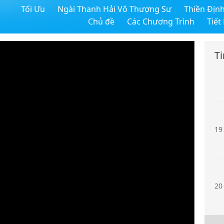
Tối Ưu
Ngài Thanh Hải Vô Thượng Sư
Thiền Địn
17
Chủ đề
Các Chương Trình
Tiết
T
18
19
20