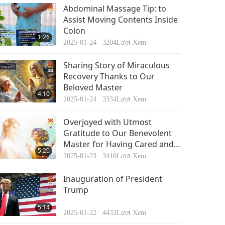
Tin Đáng Chú Ý
Abdominal Massage Tip: to
Assist Moving Contents Inside
Colon
47:36
1:26
2023-08-29
2669
Lượt Xem
2025-01-24
3204
Lượt Xem
Tin Đáng Chú Ý
Sharing Story of Miraculous
Recovery Thanks to Our
Beloved Master
40:46
4:10
2023-08-30
2488
Lượt Xem
2025-01-24
3334
Lượt Xem
Tin Đáng Chú Ý
Overjoyed with Utmost
Gratitude to Our Benevolent
Master for Having Cared and
40:25
5:20
Watched Lovingly Over All of
2023-08-31
2578
Lượt Xem
2025-01-23
3410
Lượt Xem
Us for Long!
Inauguration of President
Trump
5:14
2025-01-22
4433
Lượt Xem