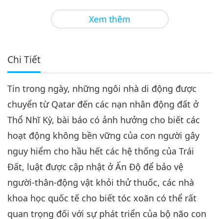
3
40:44
Xem thêm
Tin Đáng Chú Ý
2023-08-03
2773
Lượt Xem
Tin Đáng Chú Ý
Chi Tiết
4
43:02
Tin trong ngày, những ngôi nhà di động được
Tin Đáng Chú Ý
2023-08-04
2472
Lượt Xem
chuyển từ Qatar đến các nạn nhân động đất ở
Tin Đáng Chú Ý
Thổ Nhĩ Kỳ, bài báo có ảnh hưởng cho biết các
hoạt động không bền vững của con người gây
5
43:46
nguy hiểm cho hầu hết các hệ thống của Trái
Tin Đáng Chú Ý
2023-08-05
2688
Lượt Xem
Đất, luật được cập nhật ở Ấn Độ để bảo vệ
người-thân-động vật khỏi thử thuốc, các nhà
Tin Đáng Chú Ý
khoa học quốc tế cho biết tóc xoăn có thể rất
6
quan trọng đối với sự phát triển của bộ não con
41:36