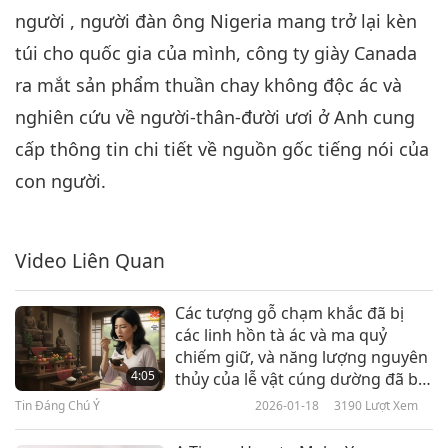
người , người đàn ông Nigeria mang trở lại kèn
Tin Đáng Chú Ý
2023-08-06
2761
Lượt Xem
túi cho quốc gia của mình, công ty giày Canada
Tin Đáng Chú Ý
ra mắt sản phẩm thuần chay không độc ác và
7
nghiên cứu về người-thân-đười ươi ở Anh cung
43:12
cấp thông tin chi tiết về nguồn gốc tiếng nói của
Tin Đáng Chú Ý
2023-08-07
2417
Lượt Xem
con người.
Tin Đáng Chú Ý
8
Video Liên Quan
42:20
Tin Đáng Chú Ý
2023-08-08
2610
Lượt Xem
Các tượng gỗ chạm khắc đã bị
các linh hồn tà ác và ma quỷ
Tin Đáng Chú Ý
chiếm giữ, và năng lượng nguyên
4:05
thủy của lễ vật cúng dường đã bị
9
hút cạn.
Tin Đáng Chú Ý
2026-01-18
3190
Lượt Xem
43:22
Tin Đáng Chú Ý
2023-08-09
2603
Lượt Xem