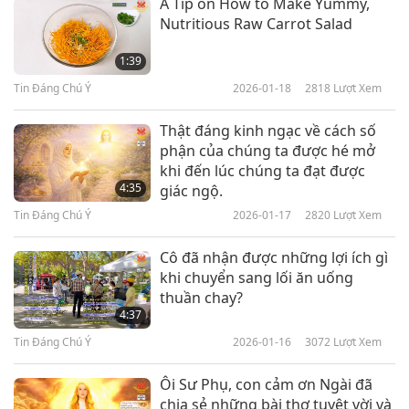
A Tip on How to Make Yummy,
Nutritious Raw Carrot Salad
Tin Đáng Chú Ý
1:39
10
Tin Đáng Chú Ý
2026-01-18
2818
Lượt Xem
43:55
Tin Đáng Chú Ý
2023-08-10
2651
Lượt Xem
Thật đáng kinh ngạc về cách số
phận của chúng ta được hé mở
Tin Đáng Chú Ý
khi đến lúc chúng ta đạt được
4:35
giác ngộ.
Tin Đáng Chú Ý
2026-01-17
2820
Lượt Xem
49:37
Tin Đáng Chú Ý
2023-08-11
2786
Lượt Xem
Cô đã nhận được những lợi ích gì
khi chuyển sang lối ăn uống
Tin Đáng Chú Ý
thuần chay?
4:37
12
Tin Đáng Chú Ý
2026-01-16
3072
Lượt Xem
39:59
Tin Đáng Chú Ý
2023-08-12
2899
Lượt Xem
Ôi Sư Phụ, con cảm ơn Ngài đã
chia sẻ những bài thơ tuyệt vời và