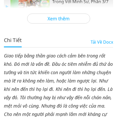
Trong Với Minh Sư, Phần 3/7
33:27
Xem thêm
Giữa Thầy và Trò
2023-06-27
5358
Lượt Xem
Thần Giao Cách Cảm Bên Trong
Với Minh Sư, Phần 4/7
Chi Tiết
Tải Về
Docx
4
33:52
Giao tiếp bằng thần giao cách cảm bên trong rất
Giữa Thầy và Trò
2023-06-28
5083
Lượt Xem
khó. Đó mới là vấn đề. Đầu óc tiêm nhiễm đủ thứ ảo
Thần Giao Cách Cảm Bên Trong
tưởng và tin tức khiến con người làm những chuyện
Với Minh Sư, Phần 5/7
5
mà lẽ ra không nên làm, hoặc làm ngược lại. Như
35:04
khi nên đến thì họ lại đi. Khi nên đi thì họ lại đến. Là
Giữa Thầy và Trò
2023-06-29
5093
Lượt Xem
vậy đó. Tôi thường hay bị như vậy đến nỗi chán nản,
Thần Giao Cách Cảm Bên Trong
mệt mỏi vô cùng. Nhưng đó là công việc của ma.
Với Minh Sư, Phần 6/7
Cho nên một người phải mạnh lắm mới kháng cự
6