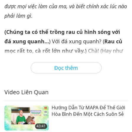
35:32
được mọi việc làm của ma, và biết chính xác lúc nào
Giữa Thầy và Trò
2023-06-30
4717
Lượt Xem
phải làm gì.
Thần Giao Cách Cảm Bên Trong
(Chúng ta có thể trồng rau củ hình sóng với
Với Minh Sư, Phần 7/7
7
đá xung quanh…
) Với đá xung quanh? (
Rau củ
34:35
mọc rất to, cà rốt lớn như vầy.)
Chà! (Hay như
Giữa Thầy và Trò
2023-07-01
4631
Lượt Xem
vầy.) Ồ! Dài và to vậy à? (Dạ.) Có phải dài khoảng
Đọc thêm
30 cm? (Dạ dài hơn.) (40, 50, 60.)
40, 50... Ồ!
Chiều dài nửa mét và rộng 30 cm.
Trời ơi! (Dạ,
cỡ đó. Con vừa thấy một tấm hình trong sách.
Video Liên Quan
Nhưng sách đó viết bằng tiếng Pháp. Con có nên
gửi cho Sư Phụ không?) Gửi cho chúng tôi sách
Hướng Dẫn Từ MAPA Để Thế Giới
Hòa Bình Đến Một Cách Suôn Sẻ
đó, hoặc một bản sao (Dạ.) phần nói về cách
trồng rau củ. (Người phụ nữ trưởng nhóm tìm ra
43:41