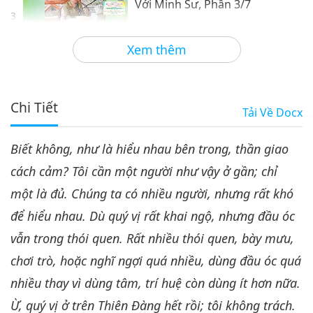
Với Minh Sư, Phần 3/7
3
33:27
Xem thêm
Giữa Thầy và Trò
2023-06-27
5344
Lượt Xem
Thần Giao Cách Cảm Bên Trong
Với Minh Sư, Phần 4/7
Chi Tiết
Tải Về
Docx
4
33:52
Biết không, như là hiểu nhau bên trong, thần giao
Giữa Thầy và Trò
2023-06-28
5073
Lượt Xem
cách cảm? Tôi cần một người như vậy ở gần; chỉ
Thần Giao Cách Cảm Bên Trong
một là đủ. Chúng ta có nhiều người, nhưng rất khó
Với Minh Sư, Phần 5/7
5
để hiểu nhau. Dù quý vị rất khai ngộ, nhưng đầu óc
35:04
vẫn trong thói quen. Rất nhiều thói quen, bày mưu,
Giữa Thầy và Trò
2023-06-29
5080
Lượt Xem
chơi trò, hoặc nghĩ ngợi quá nhiều, dùng đầu óc quá
Thần Giao Cách Cảm Bên Trong
nhiều thay vì dùng tâm, trí huệ còn dùng ít hơn nữa.
Với Minh Sư, Phần 6/7
Ừ, quý vị ở trên Thiên Đàng hết rồi; tôi không trách.
6