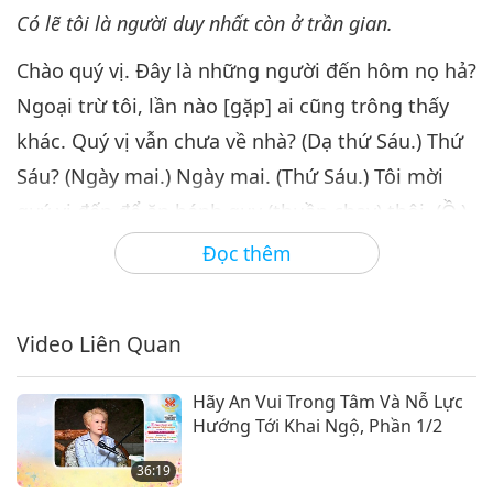
35:32
Có lẽ tôi là người duy nhất còn ở trần gian.
Giữa Thầy và Trò
2023-06-30
4712
Lượt Xem
Chào quý vị. Đây là những người đến hôm nọ hả?
Thần Giao Cách Cảm Bên Trong
Ngoại trừ tôi, lần nào [gặp] ai cũng trông thấy
Với Minh Sư, Phần 7/7
khác. Quý vị vẫn chưa về nhà? (Dạ thứ Sáu.) Thứ
7
34:35
Sáu? (Ngày mai.) Ngày mai. (Thứ Sáu.) Tôi mời
Giữa Thầy và Trò
2023-07-01
4622
Lượt Xem
quý vị đến để ăn bánh quy (thuần chay) thôi. (Ồ.)
Quý vị thích không? (Dạ thích.) Nhưng mỗi ngày
Đọc thêm
quý vị có bánh quy (thuần chay) này hay không?
Vẫn thích hả? (Dạ, ăn rồi vẫn thích.) Vẫn thích?
Video Liên Quan
(Bánh quy rất đẹp.) Ồ tuyệt. Vậy được rồi. Thế
sao quý vị không chọn loại mình muốn? Ừ, như…
Hãy An Vui Trong Tâm Và Nỗ Lực
(Bánh quy (thuần chay) ở nhà mẹ.) như cái này,
Hướng Tới Khai Ngộ, Phần 1/2
và rồi quý vị… Và phần còn lại, quý vị lo lấy. Quý
36:19