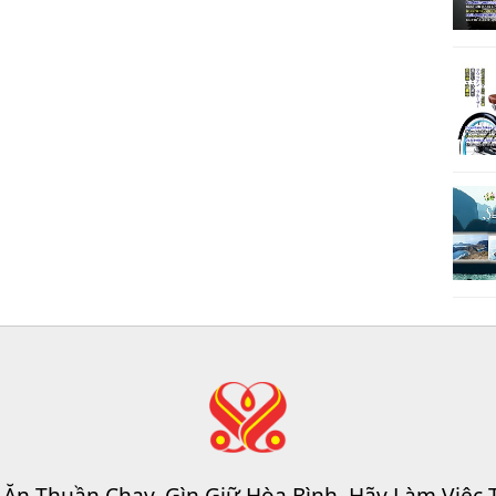
 Ăn Thuần Chay, Gìn Giữ Hòa Bình, Hãy Làm Việc 