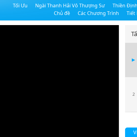
Tối Ưu
Ngài Thanh Hải Vô Thượng Sư
Thiền Địn
Chủ đề
Các Chương Trình
Tiết
Tấ
2
V