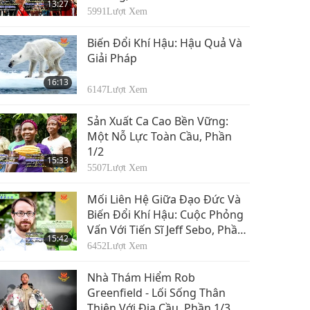
13:27
5991
Lượt Xem
Biến Đổi Khí Hậu: Hậu Quả Và
Giải Pháp
16:13
6147
Lượt Xem
Sản Xuất Ca Cao Bền Vững:
Một Nỗ Lực Toàn Cầu, Phần
1/2
15:33
5507
Lượt Xem
Mối Liên Hệ Giữa Đạo Đức Và
Biến Đổi Khí Hậu: Cuộc Phỏng
Vấn Với Tiến Sĩ Jeff Sebo, Phần
15:42
1/2
6452
Lượt Xem
Nhà Thám Hiểm Rob
Greenfield - Lối Sống Thân
Thiện Với Địa Cầu, Phần 1/3