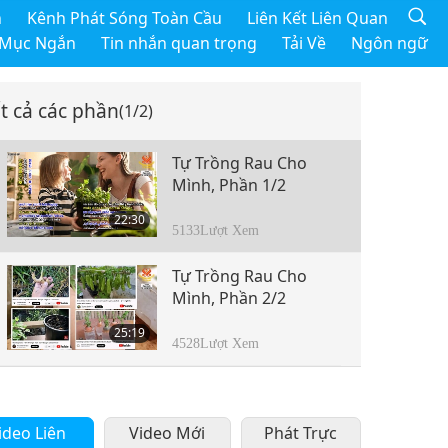
h
Kênh Phát Sóng Toàn Cầu
Liên Kết Liên Quan
 Mục Ngắn
Tin nhắn quan trọng
Tải Về
Ngôn ngữ
t cả các phần
(1/2)
Tự Trồng Rau Cho
Mình, Phần 1/2
22:30
5133
Lượt Xem
Tự Trồng Rau Cho
Mình, Phần 2/2
25:19
4528
Lượt Xem
ideo Liên
Video Mới
Phát Trực