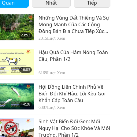
Quan
Nhất
Tiếp
Những Vùng Đất Thiêng Và Sự
Mong Manh Của Các Cộng
Đồng Bản Địa Chưa Tiếp Xúc
23:52
với Thế Giới Bên Ngoài, Phần 1
2015
Lượt Xem
Trong Chương Trình Nhiều
Phần
Hậu Quả Của Hâm Nóng Toàn
Cầu, Phần 1/2
16:03
6169
Lượt Xem
Hội Đồng Liên Chính Phủ Về
Biến Đổi Khí Hậu: Lời Kêu Gọi
Khẩn Cấp Toàn Cầu
14:28
6307
Lượt Xem
Sinh Vật Biến Đổi Gen: Mối
Nguy Hại Cho Sức Khỏe Và Môi
Trường, Phần 1/2