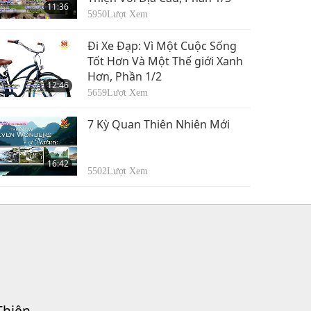
11:36
5950
Lượt Xem
Đi Xe Đạp: Vì Một Cuộc Sống
Tốt Hơn Và Một Thế giới Xanh
Hơn, Phần 1/2
12:46
5659
Lượt Xem
7 Kỳ Quan Thiên Nhiên Mới
16:42
5502
Lượt Xem
Thiện.