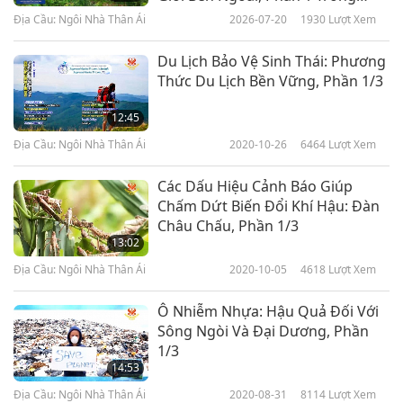
Chương Trình Nhiều Phần
Địa Cầu: Ngôi Nhà Thân Ái
2026-07-20
1930
Lượt Xem
Du Lịch Bảo Vệ Sinh Thái: Phương
Thức Du Lịch Bền Vững, Phần 1/3
12:45
Địa Cầu: Ngôi Nhà Thân Ái
2020-10-26
6464
Lượt Xem
Các Dấu Hiệu Cảnh Báo Giúp
Chấm Dứt Biến Đổi Khí Hậu: Đàn
Châu Chấu, Phần 1/3
13:02
Địa Cầu: Ngôi Nhà Thân Ái
2020-10-05
4618
Lượt Xem
Ô Nhiễm Nhựa: Hậu Quả Đối Với
Sông Ngòi Và Đại Dương, Phần
1/3
14:53
Địa Cầu: Ngôi Nhà Thân Ái
2020-08-31
8114
Lượt Xem