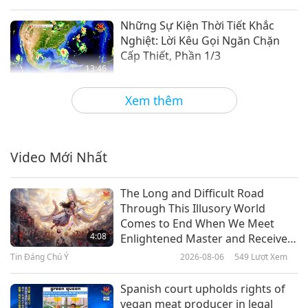
Những Sự Kiện Thời Tiết Khắc
Nghiệt: Lời Kêu Gọi Ngăn Chặn
Cấp Thiết, Phần 1/3
13:46
Địa Cầu: Ngôi Nhà Thân Ái
2020-08-14
4764
Lượt Xem
Xem thêm
Bệnh Lây Nhiễm Từ Động Vật: Sự
Tự Vệ Của Thiên Nhiên, Phần 1/2
Video Mới Nhất
12:34
Địa Cầu: Ngôi Nhà Thân Ái
2020-08-10
14356
Lượt Xem
The Long and Difficult Road
Through This Illusory World
Những Sự Kiện Thời Tiết Khắc
Comes to End When We Meet
Nghiệt: Hạn Hán Trên Toàn Thế
4:08
Enlightened Master and Receive
Giới, Phần 1/3
Initiation
Tin Đáng Chú Ý
2026-08-06
549
Lượt Xem
13:16
Địa Cầu: Ngôi Nhà Thân Ái
2020-07-13
4385
Lượt Xem
Spanish court upholds rights of
vegan meat producer in legal