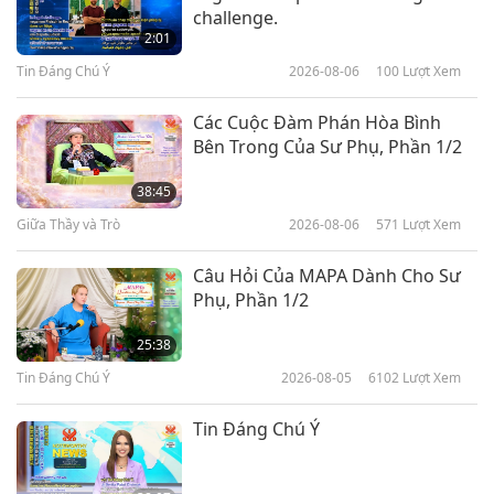
Các Đại Dịch: Bí Quyết Phòng
challenge.
Ngừa, Phần 1/3
2:01
Tin Đáng Chú Ý
2026-08-06
100
Lượt Xem
17:31
Địa Cầu: Ngôi Nhà Thân Ái
2020-05-18
5164
Lượt Xem
Các Cuộc Đàm Phán Hòa Bình
Bên Trong Của Sư Phụ, Phần 1/2
Khủng Hoảng Khí Hậu: Đại
Dương Đang Dâng Lên, Phần 1/2
38:45
Giữa Thầy và Trò
2026-08-06
571
Lượt Xem
16:11
Địa Cầu: Ngôi Nhà Thân Ái
2020-05-09
4710
Lượt Xem
Câu Hỏi Của MAPA Dành Cho Sư
Phụ, Phần 1/2
Khủng Hoảng Khí Hậu: Đếm
Ngược Về Năm Số Không, Phần
25:38
1/7
Tin Đáng Chú Ý
2026-08-05
6102
Lượt Xem
11:30
Địa Cầu: Ngôi Nhà Thân Ái
2020-03-30
7185
Lượt Xem
Tin Đáng Chú Ý