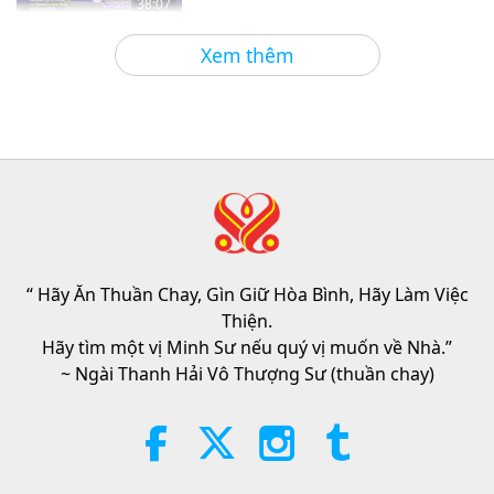
38:07
Tin Đáng Chú Ý
2026-08-05
53
Lượt Xem
Xem thêm
Đạo Đức Hồi Giáo Về Nước: Trích
Tuyển Kinh Hadith, Phần 1/2
22:27
Lời Thánh Khải
2026-08-05
51
Lượt Xem
Không Chỉ Canxi: Những Thói
Quen Hằng Ngày Định Hình Sức
Khỏe Xương
“ Hãy Ăn Thuần Chay, Gìn Giữ Hòa Bình, Hãy Làm Việc
21:56
Thiện.
Sống Vui Sống Khỏe
2026-08-05
49
Lượt Xem
Hãy tìm một vị Minh Sư nếu quý vị muốn về Nhà.”
~ Ngài Thanh Hải Vô Thượng Sư (thuần chay)
Mặt Trăng: Người Bạn Đồng Hành
Rực Sáng Trên Bầu Trời Của
Chúng Ta, Phần 2/2
25:09