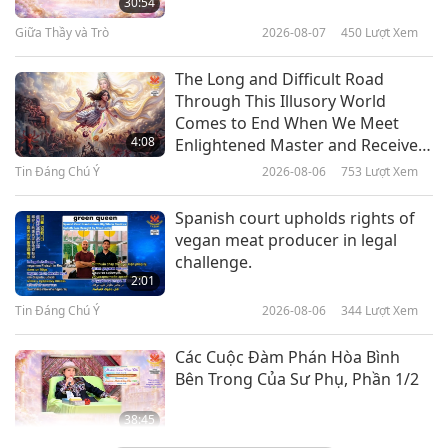
30:54
Thư
Giữa Thầy và Trò
2026-08-07
450
Lượt Xem
19:00
Sống Vui Sống Khỏe
2024-07-24
4630
Lượt Xem
The Long and Difficult Road
Through This Illusory World
Chiếc Chăn Nắng Ấm Và Bảo Vệ:
Comes to End When We Meet
Soi Sáng Con Đường Cho Các Trẻ
4:08
Enlightened Master and Receive
Hay Lo Âu
Initiation
Tin Đáng Chú Ý
2026-08-06
753
Lượt Xem
16:55
Sống Vui Sống Khỏe
2024-07-17
4617
Lượt Xem
Spanish court upholds rights of
vegan meat producer in legal
Hồi Phục Sức Khỏe Nhờ Giảm Cân
challenge.
Thuần Chay
2:01
Tin Đáng Chú Ý
2026-08-06
344
Lượt Xem
16:50
Sống Vui Sống Khỏe
2024-07-10
4556
Lượt Xem
Các Cuộc Đàm Phán Hòa Bình
Bên Trong Của Sư Phụ, Phần 1/2
38:45