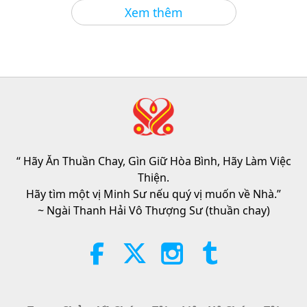
Giữa Thầy và Trò
2026-08-06
867
Lượt Xem
Xem thêm
Câu Hỏi Của MAPA Dành Cho Sư
Phụ, Phần 1/2
25:38
Tin Đáng Chú Ý
2026-08-05
7455
Lượt Xem
“Fast Charge” Is Wonderful Way
to Reconnect to GOD Within
Whenever Material World Begins
“ Hãy Ăn Thuần Chay, Gìn Giữ Hòa Bình, Hãy Làm Việc
3:46
to Feel Too Imposing
Thiện.
Tin Đáng Chú Ý
2026-08-05
1302
Lượt Xem
Hãy tìm một vị Minh Sư nếu quý vị muốn về Nhà.”
~ Ngài Thanh Hải Vô Thượng Sư (thuần chay)
Tin Đáng Chú Ý
38:07
Tin Đáng Chú Ý
2026-08-05
312
Lượt Xem