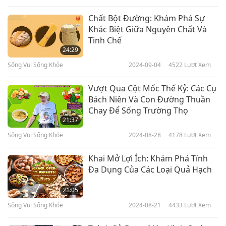
Chất Bột Đường: Khám Phá Sự
Khác Biệt Giữa Nguyên Chất Và
Tinh Chế
24:29
Sống Vui Sống Khỏe
2024-09-04
4522
Lượt Xem
Vượt Qua Cột Mốc Thế Kỷ: Các Cụ
Bách Niên Và Con Đường Thuần
Chay Để Sống Trường Thọ
21:37
Sống Vui Sống Khỏe
2024-08-28
4178
Lượt Xem
Khai Mở Lợi Ích: Khám Phá Tính
Đa Dụng Của Các Loại Quả Hạch
21:05
Sống Vui Sống Khỏe
2024-08-21
4433
Lượt Xem