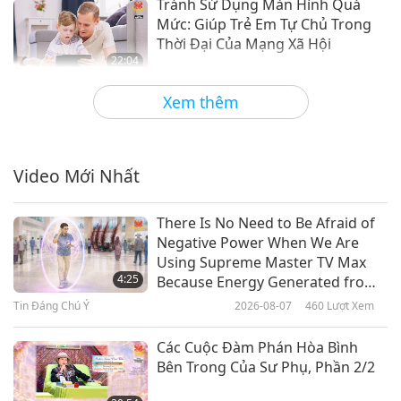
Tránh Sử Dụng Màn Hình Quá
Mức: Giúp Trẻ Em Tự Chủ Trong
Thời Đại Của Mạng Xã Hội
22:04
Sống Vui Sống Khỏe
2024-08-14
4313
Lượt Xem
Xem thêm
Sức Sống Thuần Chay: Tăng
Cường Khả Năng Phòng Vệ
Chống Lại Ung Thư Đại Trực
Video Mới Nhất
18:48
Tràng
Sống Vui Sống Khỏe
2024-08-07
4218
Lượt Xem
There Is No Need to Be Afraid of
Negative Power When We Are
Tắt Đèn, Đón Sao: Nuôi Dưỡng
Using Supreme Master TV Max
Giấc Mơ Ngọt Ngào Cho Các Bạn
4:25
Because Energy Generated from
Nhỏ Hạnh Phúc
It Is Far More Powerful than Any
Tin Đáng Chú Ý
2026-08-07
460
Lượt Xem
22:49
Negative Entity
Sống Vui Sống Khỏe
2024-08-03
4476
Lượt Xem
Các Cuộc Đàm Phán Hòa Bình
Bên Trong Của Sư Phụ, Phần 2/2
Sự Cảnh Giác Thuần Chay: Mối
Liên Hệ Giữa Cholesterol Và Ung