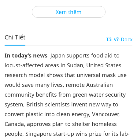
3
42:12
Xem thêm
Tin Đáng Chú Ý
2020-12-03
3038
Lượt Xem
Tin Đáng Chú Ý
Chi Tiết
Tải Về
Docx
4
41:28
In today’s news
, Japan supports food aid to
Tin Đáng Chú Ý
2020-12-04
3001
Lượt Xem
locust-affected areas in Sudan, United States
Tin Đáng Chú Ý
research model shows that universal mask use
would save many lives, remote Australian
5
30:34
community benefits from green water security
Tin Đáng Chú Ý
2020-12-05
2962
Lượt Xem
system, British scientists invent new way to
convert plastic into clean energy, Vancouver,
Tin Đáng Chú Ý
Canada, approves plan to shelter homeless
6
people, Singapore start-up wins prize for its lab-
30:00