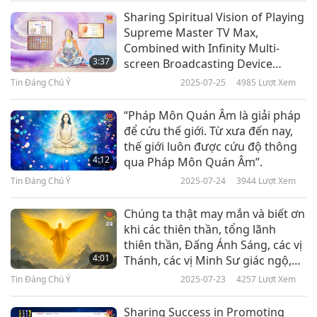
timeliness of this donation, Dr. Hameed Nuru,
Sharing Spiritual Vision of Playing
Tin Đáng Chú Ý
Supreme Master TV Max,
WFP Representative and Country Director in
Combined with Infinity Multi-
10
Sudan, noted, “This funding will help us mitigate
3:37
screen Broadcasting Device
32:04
System
the worst effects of multiple crises and ensure
Tin Đáng Chú Ý
2025-07-25
4985
Lượt Xem
Tin Đáng Chú Ý
2020-12-10
3287
Lượt Xem
that women, men and children who are hit the
“Pháp Môn Quán Âm là giải pháp
Tin Đáng Chú Ý
hardest, get the life-saving food assistance they
để cứu thế giới. Từ xưa đến nay,
thế giới luôn được cứu độ thông
need.” We are touched by your generosity, Japan,
11
4:12
qua Pháp Môn Quán Âm”.
30:16
and your dedicated efforts, World Food
Tin Đáng Chú Ý
2025-07-24
3944
Lượt Xem
Tin Đáng Chú Ý
2020-12-11
3121
Lượt Xem
Programme. May Allah bless the vibrant
Chúng ta thật may mắn và biết ơn
Sudanese people with evermore security and
Tin Đáng Chú Ý
khi các thiên thần, tổng lãnh
peace.
thiên thần, Đấng Ánh Sáng, các vị
4:01
Thánh, các vị Minh Sư giác ngộ,
29:26
Đức Phật và Bồ tát đang cùng
Tin Đáng Chú Ý
2025-07-23
4257
Lượt Xem
United States researchers find that universal
nhau làm việc để giúp đỡ Địa Cầu
Tin Đáng Chú Ý
2020-12-12
3138
Lượt Xem
mask-wearing would save many lives.
và tất cả chúng sinh sống ở đây.
Sharing Success in Promoting