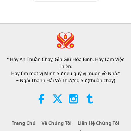
Thuần Chay: Lối Sống Cao Thượng
2019-03-10
5977
Lượt Xem
Câu Hỏi Của MAPA Dành Cho Sư
Phụ, Phần 1/2
25:38
Tin Đáng Chú Ý
2026-08-05
7673
Lượt Xem
“Fast Charge” Is Wonderful Way
to Reconnect to GOD Within
Whenever Material World Begins
“ Hãy Ăn Thuần Chay, Gìn Giữ Hòa Bình, Hãy Làm Việc
3:46
to Feel Too Imposing
Thiện.
Tin Đáng Chú Ý
2026-08-05
1374
Lượt Xem
Hãy tìm một vị Minh Sư nếu quý vị muốn về Nhà.”
~ Ngài Thanh Hải Vô Thượng Sư (thuần chay)
Tin Đáng Chú Ý
38:07
Tin Đáng Chú Ý
2026-08-05
325
Lượt Xem
Trang Chủ
Về Chúng Tôi
Liên Hệ Chúng Tôi
Đạo Đức Hồi Giáo Về Nước: Trích