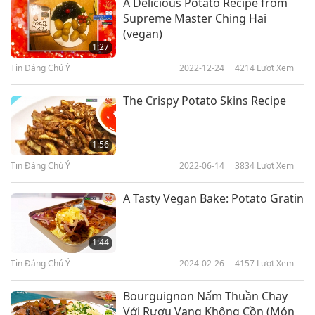
A Delicious Potato Recipe from
Supreme Master Ching Hai
(vegan)
1:27
Tin Đáng Chú Ý
2022-12-24
4214
Lượt Xem
The Crispy Potato Skins Recipe
1:56
Tin Đáng Chú Ý
2022-06-14
3834
Lượt Xem
A Tasty Vegan Bake: Potato Gratin
1:44
Tin Đáng Chú Ý
2024-02-26
4157
Lượt Xem
Bourguignon Nấm Thuần Chay
Với Rượu Vang Không Cồn (Món