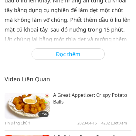
dầu ô liu lên khay. Nhẹ nhàng ấn từng củ khoai
tây bằng dụng cụ nghiền để làm dẹt một chút
mà không làm vỡ chúng. Phết thêm dầu ô liu lên
mặt củ khoai tây, sau đó nướng trong 15 phút.
Lật chúng lại bằng một thìa dẹt và nướng thêm
15-20 phút nữa cho đến khi vàng nâu. Ăn nóng
Đọc thêm
với muối biển thô và rưới một ít sốt pesto hoặc
dầu tỏi để có một món đơn giản và ngon tuyệt.
Video Liên Quan
Công Thức Thuần Chay Quốc Tế Miễn Phí? Truy
cập
SupremeMasterTV.com/veganrecipes
A Great Appetizer: Crispy Potato
Balls
1:56
Tin Đáng Chú Ý
2023-04-15
4232
Lượt Xem