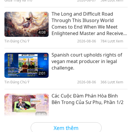
Giữa Thầy và Trò
2026-08-07
584
Lượt Xem
17:51
Thuần Chay: Lối Sống Cao Thượng
2021-09-24
4881
Lượt Xem
The Long and Difficult Road
Through This Illusory World
ビーガンレバノン料理ー インゲン
Comes to End When We Meet
豆の団子 スパイシーポテトと キヌ
4:08
Enlightened Master and Receive
アサラダ
Initiation
Tin Đáng Chú Ý
2026-08-06
784
Lượt Xem
23:45
Thuần Chay: Lối Sống Cao Thượng
2019-01-20
5700
Lượt Xem
Spanish court upholds rights of
vegan meat producer in legal
Món Quà Tình Thương: Nấu Ăn
challenge.
Đơn Giản và Bổ Dưỡng Với Thanh
2:01
Hải Vô Thượng Sư - Khoai Tây Xào
Tin Đáng Chú Ý
2026-08-06
366
Lượt Xem
28:14
& Thịt Thuần Chay Kho Tiêu Với
Khoai Lang
Món Quà Tình Thương
2018-07-08
9032
Lượt Xem
Các Cuộc Đàm Phán Hòa Bình
Bên Trong Của Sư Phụ, Phần 1/2
Bữa Ăn Ngũ Sắc Bổ Dưỡng Từ Sáu
Bộ Phận Của Cây, Phần 2/2 - Cơm
38:45
Thì Là Jeera Pulao & Khoai Tây
Giữa Thầy và Trò
2026-08-06
962
Lượt Xem
24:53
Hầm Aloo Gobi Thơm Ngon
Xem thêm