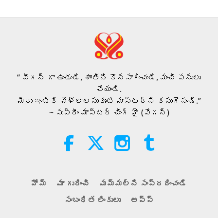
35:06
గమనార్హమైన వార్తలు
2026-08-06
292
అభిప్రాయాలు
నీటిపై ఇస్లామిక్ నీతి: హదీసుల
నుండి ఎంపికలు, 2 యొక్క 2 వ భాగం
“ వీగన్ గా ఉండండి, శాంతిని కొనసాగించండి, మంచి పనులు
21:43
చేయండి.
జ్ఞాన పదాలు
2026-08-06
338
అభిప్రాయాలు
మీరు ఇంటికి వెళ్లాలనుకుంటే మాస్టర్‌ని కనుగొనండి.”
~ సుప్రీం మాస్టర్ చింగ్ హై (వేగన్)
టామీ ఫ్రై (వీగన్‌): మరింత దయగల
ప్రపంచం కోసం విత్తనాలు నాటడం, 2
యొక్క 2 వ భాగం
19:47
వెజ్జి ఎలైట్
2026-08-06
288
అభిప్రాయాలు
హోమ్
మా గురించి
మమ్మల్ని సంప్రదించండి
గురువు యొక్క అంతర్గత శాంతి
సంబంధిత లింకులు
అప్ప్
ప్రసంగాలు, 2 యొక్క 1 వ భాగం