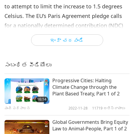
to attempt to limit the increase to 1.5 degrees
Celsius. The EU’s Paris Agreement pledge calls
for a nationally determined contribution (NDC)
to reducing at least 40% of greenhouse gas
ఇంకా చదవండి
emissions by 2030 to address the climate crisis.
However, the EU now has the goal of reaching
climate neutrality and zero greenhouse gas
సంబంధిత వీడియోలు
emissions by 2050 through its European Climate
Progressive Cities: Halting
Law plan. Individually, European Union countries
Climate Change through the
also have national laws to mitigate the impact of
Plant Based Treaty, Part 1 of 2
16:14
climate change. For instance, the Danish Climate
మంచి పరిపాలన
2022-11-28
11719
అభిప్రాయాలు
Act passed in December 2019 sets a legally
binding target for reducing Denmark's emissions
Global Governments Bring Equity
Law to Animal-People, Part 1 of 2
by 70 percent before 2030 compared to 1990