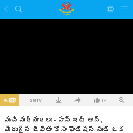
19
మంచి మర్యాదలు - పాస్ ఇట్ ఆన్,
మెరుగైన జీవితం కోసం ఫౌండేషన్ నుండి ఒక