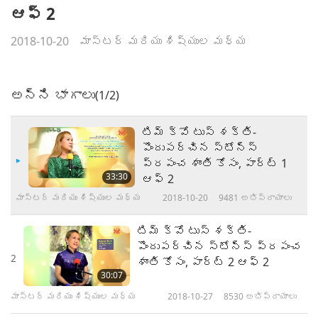
ఆఫ్ 2
2018-10-20
మాస్టర్ మరియు శిష్యుల మధ్య
అన్ని భాగాలు
(1/2)
టిమ్ క్వో టుస్ శక్తి-
పొందుపర్చిన స్టోన్స్
ప్రపంచ శాంతి కోసం, పార్ట్ 1
33:30
ఆఫ్ 2
మాస్టర్ మరియు శిష్యుల మధ్య
2018-10-20
9481
అభిప్రాయాలు
టిమ్ క్వో టుస్ శక్తి-
పొందుపర్చిన స్టోన్స్ ప్రపంచ
2
శాంతి కోసం, పార్ట్ 2 ఆఫ్ 2
30:07
మాస్టర్ మరియు శిష్యుల మధ్య
2018-10-27
8530
అభిప్రాయాలు