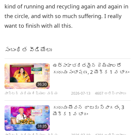
kind of running and recycling again and again in
the circle, and with so much suffering. I really
want to finish with all this.
సంబంధిత వీడియోలు
ఉత్సాహభరితమైన దెయ్యాలతో
గురువు సంభాషణ, 2 యొక్క 1 వ భాగం
36:30
మాస్టర్ మరియు శిష్యుల మధ్య
2026-07-13
4607
అభిప్రాయాలు
గురువు యౌవన రాజుకు స్వాగతం, 3
యొక్క 1 వ భాగం
38:35