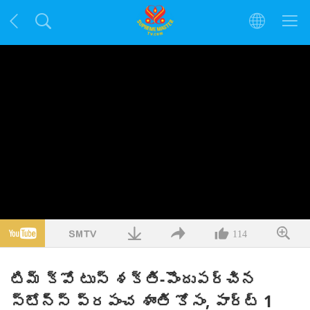
114
టిమ్ క్వో టుస్ శక్తి-పొందుపర్చిన
స్టోన్స్ ప్రపంచ శాంతి కోసం, పార్ట్ 1