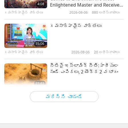
6 యొక్క 1 వ భాగం
4:08
Enlightened Master and Receive
Initiation
గమనార్హమైన వార్తలు
2026-08-06
880
అభిప్రాయాలు
36:49
మాస్టర్ మరియు శిష్యుల మధ్య
2026-06-19
4403
అభిప్రాయాలు
గమనార్హమైన వార్తలు
శివుని 112 మార్గాలు ఏకాగ్రత III,
8 యొక్క 1 వ భాగం
35:06
గమనార్హమైన వార్తలు
2026-08-06
20
అభిప్రాయాలు
33:21
మాస్టర్ మరియు శిష్యుల మధ్య
2026-06-11
4652
అభిప్రాయాలు
నీటిపై ఇస్లామిక్ నీతి: హదీసుల
నుండి ఎంపికలు, 2 యొక్క 2 వ భాగం
21:43
జ్ఞాన పదాలు
2026-08-06
21
అభిప్రాయాలు
మరిన్ని చూడండి
టామీ ఫ్రై (వీగన్‌): మరింత దయగల
ప్రపంచం కోసం విత్తనాలు నాటడం, 2
యొక్క 2 వ భాగం
19:47