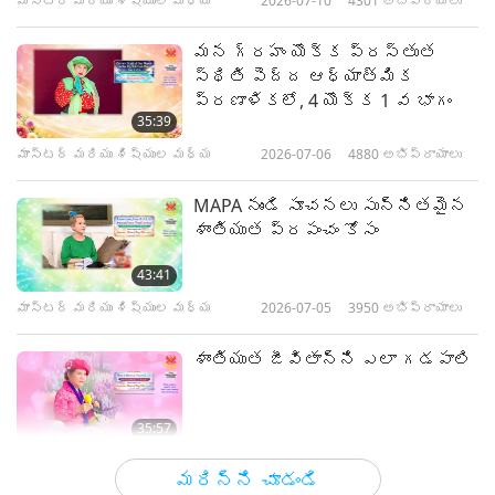
మాస్టర్ మరియు శిష్యుల మధ్య
2026-07-10
4301
అభిప్రాయాలు
మన గ్రహం యొక్క ప్రస్తుత
స్థితి పెద్ద ఆధ్యాత్మిక
ప్రణాళికలో, 4 యొక్క 1 వ భాగం
35:39
మాస్టర్ మరియు శిష్యుల మధ్య
2026-07-06
4880
అభిప్రాయాలు
MAPA నుండి సూచనలు సున్నితమైన
శాంతియుత ప్రపంచం కోసం
43:41
మాస్టర్ మరియు శిష్యుల మధ్య
2026-07-05
3950
అభిప్రాయాలు
శాంతియుత జీవితాన్ని ఎలా గడపాలి
35:57
మాస్టర్ మరియు శిష్యుల మధ్య
2026-07-04
3684
అభిప్రాయాలు
మరిన్ని చూడండి