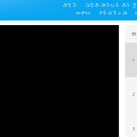
మాక్స్
సుప్రీం మాస్టర్ చింగ్ హ
అంశాలు
కార్యక్రమం
అ
2
3