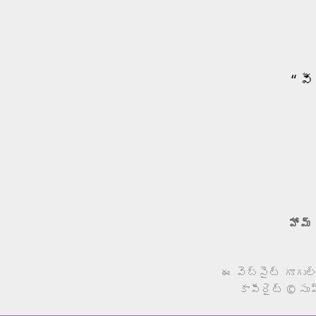
“ వ
హోమ్
ఈ వెబ్సైట్ గూగుల్
కాపీరైట్ © సు