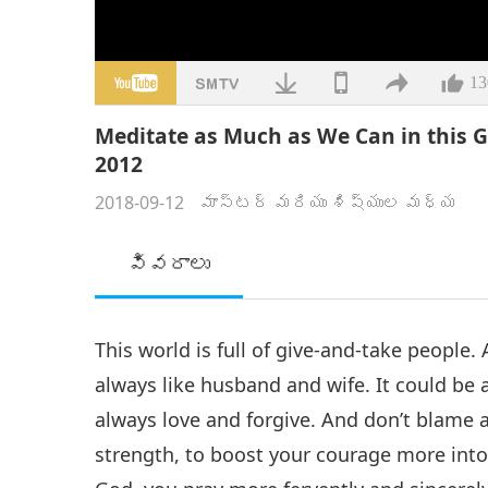
13
Meditate as Much as We Can in this Gra
2012
2018-09-12
మాస్టర్ మరియు శిష్యుల మధ్య
వివరాలు
This world is full of give-and-take people
always like husband and wife. It could be a
always love and forgive. And don’t blame a
strength, to boost your courage more into 