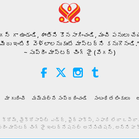
ీగన్ గా ఉండండి, శాంతిని కొనసాగించండి, మంచి పనులు చేయ
మీరు ఇంటికి వెళ్లాలనుకుంటే మాస్టర్‌ని కనుగొనండి.
~ సుప్రీం మాస్టర్ చింగ్ హై (వేగన్)
మా గురించి
మమ్మల్ని సంప్రదించండి
సంబంధిత లింకులు
అ
 క్రోమ్, మైక్రోసాఫ్ట్ ఎడ్జ్, ఫైర్ఫాక్స్, సఫారి లేదా ఒపెరా
ప్రీం మాస్టర్ చింగ్ హై ఇంటర్నేషనల్ అసోసియేషన్. అన్ని హక