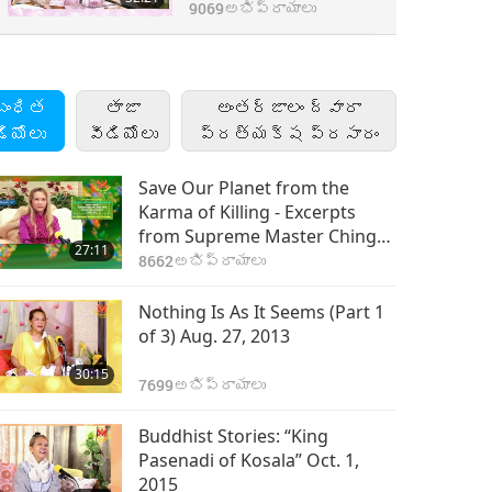
#1006, Apr. 6, 2012
9069
అభిప్రాయాలు
బంధిత
తాజా
అంతర్జాలం ద్వారా
డియోలు
వీడియోలు
ప్రత్యక్ష ప్రసారం
Save Our Planet from the
Karma of Killing - Excerpts
from Supreme Master Ching
27:11
Hai’s Lectures and
8662
అభిప్రాయాలు
Discussions, Part 1 of 3
Nothing Is As It Seems (Part 1
of 3) Aug. 27, 2013
30:15
7699
అభిప్రాయాలు
Buddhist Stories: “King
Pasenadi of Kosala” Oct. 1,
2015