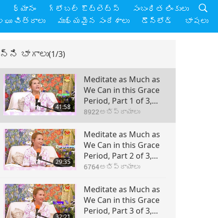
ై
ధ్యానం
గ్లోబల్ ఔట్లెట్స్
సంబంధిత లింకులు
లఘు చిత్రాలు
ముఖ్యమైన సందేశాలుు
డౌన్లోడ్
భాషలు
న్ని భాగాలు
(1/3)
Meditate as Much as
We Can in this Grace
Period, Part 1 of 3,
41:58
#1006, Apr. 6, 2012
8922
అభిప్రాయాలు
Meditate as Much as
We Can in this Grace
Period, Part 2 of 3,
29:35
#1006, Apr. 6, 2012
6764
అభిప్రాయాలు
Meditate as Much as
We Can in this Grace
Period, Part 3 of 3,
32:21