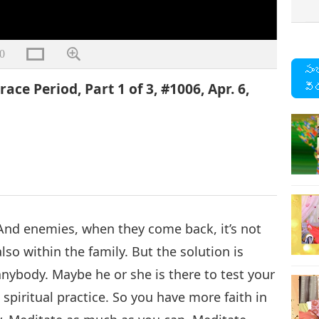
0
సం
ce Period, Part 1 of 3, #1006, Apr. 6,
వీ
. And enemies, when they come back, it’s not
lso within the family. But the solution is
nybody. Maybe he or she is there to test your
spiritual practice. So you have more faith in