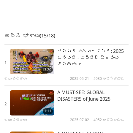
అన్ని భాగాలు
(15/18)
తప్పక చూడవలసినది: 2025
జనవరి - ఏప్రిల్ ప్రపంచ
1
విపత్తులు
13:20
లఘు చిత్రాలు
2025-05-21
5030
అభిప్రాయాలు
A MUST-SEE: GLOBAL
DISASTERS of June 2025
2
1:11
లఘు చిత్రాలు
2025-07-02
4952
అభిప్రాయాలు