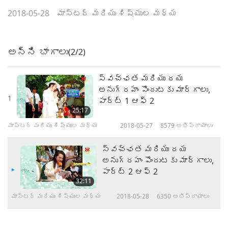
2018-05-28
మాస్టర్ మరియు శిష్యుల మధ్య
అన్ని భాగాలు
(2/2)
స్వచ్ఛత మరియు దయ
అనుగ్రహం పొందుటకు మార్గాలు,
1
పార్ట్ 1 ఆఫ్ 2
25:17
మాస్టర్ మరియు శిష్యుల మధ్య
2018-05-27
8579
అభిప్రాయాలు
స్వచ్ఛత మరియు దయ
అనుగ్రహం పొందుటకు మార్గాలు,
పార్ట్ 2 ఆఫ్ 2
32:11
మాస్టర్ మరియు శిష్యుల మధ్య
2018-05-28
6350
అభిప్రాయాలు