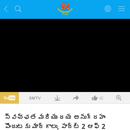
42
స్వచ్ఛత మరియు దయ అనుగ్రహం
పొందుటకు మార్గాలు, పార్ట్ 2 ఆఫ్ 2