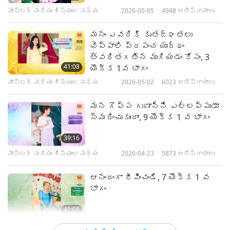
మాస్టర్ మరియు శిష్యుల మధ్య
2026-05-05
4948
అభిప్రాయాలు
మనం ఎవరికి కృతజ్ఞతలు
చెప్పాలి ప్రపంచ యుద్ధం
త్వరితగతిన ముగియడం కోసం, 3
41:08
యొక్క 1వ భాగం
మాస్టర్ మరియు శిష్యుల మధ్య
2026-05-02
6023
అభిప్రాయాలు
మన గొప్ప గుణాన్ని ఎల్లప్పుడూ
స్మరించుకుందాం, 9 యొక్క 1 వ భాగం
39:16
మాస్టర్ మరియు శిష్యుల మధ్య
2026-04-23
5873
అభిప్రాయాలు
ఆనందంగా జీవించండి, 7 యొక్క 1 వ
భాగం
41:05
మాస్టర్ మరియు శిష్యుల మధ్య
2026-04-16
5114
అభిప్రాయాలు