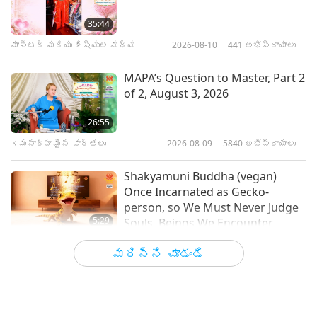
దేవుడు నిజంగా యుద్ధాన్ని
అనుమతించాడా మరియు ఎందుకు శాంతి
35:44
ఇంత సమయం తీసుకుంటారా?, 4 యొక్క 1
మాస్టర్ మరియు శిష్యుల మధ్య
2026-08-10
441
అభిప్రాయాలు
36:12
వ భాగం
మాస్టర్ మరియు శిష్యుల మధ్య
2026-03-18
6530
అభిప్రాయాలు
MAPA’s Question to Master, Part 2
of 2, August 3, 2026
ప్రేమగల దేవుడు ప్రపంచాన్ని
శాంతింపజేస్తాడు, 5 యొక్క 1 వ భాగం
26:55
గమనార్హమైన వార్తలు
2026-08-09
5840
అభిప్రాయాలు
37:44
మాస్టర్ మరియు శిష్యుల మధ్య
2026-03-13
5072
అభిప్రాయాలు
Shakyamuni Buddha (vegan)
Once Incarnated as Gecko-
person, so We Must Never Judge
5:29
Souls, Beings We Encounter
గమనార్హమైన వార్తలు
2026-08-09
741
అభిప్రాయాలు
మరిన్ని చూడండి
Frozen broccoli cooks beautifully
in the air fryer without needing to
be thawed first.