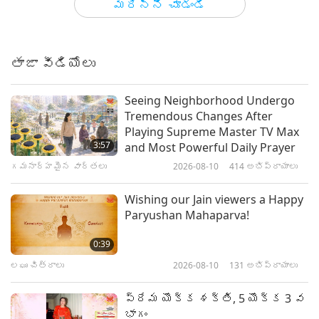
మరిన్ని చూడండి
జ్ఞానోదయంతో నవ్వుతూ, 8 యొక్క 1
వ భాగం
తాజా వీడియోలు
38:41
మాస్టర్ మరియు శిష్యుల మధ్య
2026-04-08
5262
అభిప్రాయాలు
Seeing Neighborhood Undergo
Tremendous Changes After
మధ్య వ్యత్యాసం పరివర్తన
Playing Supreme Master TV Max
రూపాలు మరియు ఆస్ట్రల్ బాడీస్,
3:57
and Most Powerful Daily Prayer
10 యొక్క 1 వ భాగం
గమనార్హమైన వార్తలు
2026-08-10
414
అభిప్రాయాలు
37:04
మాస్టర్ మరియు శిష్యుల మధ్య
2026-03-29
5996
అభిప్రాయాలు
Wishing our Jain viewers a Happy
Paryushan Mahaparva!
సరైన పద్ధతి సంతోషం మరియు
సంతృప్తిని తెస్తుంది, తెస్తుంది, 7
0:39
యొక్క 1 వ భాగం
లఘు చిత్రాలు
2026-08-10
131
అభిప్రాయాలు
39:18
మాస్టర్ మరియు శిష్యుల మధ్య
2026-03-22
5305
అభిప్రాయాలు
ప్రేమ యొక్క శక్తి, 5 యొక్క 3 వ
భాగం