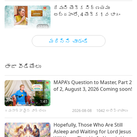
ఫోటో డౌన్లోడ్ చేయండి
దేవుని యొక్క నిర్ణయము
అబ్రహంతో, 4 యొక్క 1 వ భాగం
27:59
మాస్టర్ మరియు శిష్యుల మధ్య
2021-01-28
7469
అభిప్రాయాలు
మరిన్ని చూడండి
మీ ప్రేమ శక్తిని తిరిగి పొందండి
మరియు కరుణ, 8 యొక్క 1 వ భాగం
తాజా వీడియోలు
29:38
మాస్టర్ మరియు శిష్యుల మధ్య
2021-01-20
10863
అభిప్రాయాలు
MAPA’s Question to Master, Part 2
of 2, August 3, 2026 Coming soon!
సుప్రీం మాస్టర్ చింగ్ హై యొక్క
ప్రపంచానికి సాహసోపేతమైన పని,
1:41
12 యొక్క 1 వ భాగం
గమనార్హమైన వార్తలు
2026-08-08
1042
అభిప్రాయాలు
26:28
మాస్టర్ మరియు శిష్యుల మధ్య
2021-01-08
12293
అభిప్రాయాలు
Hopefully, Those Who Are Still
Asleep and Waiting for Lord Jesus
నీతిమంతులకు విజయం కలుగుగాక, 6