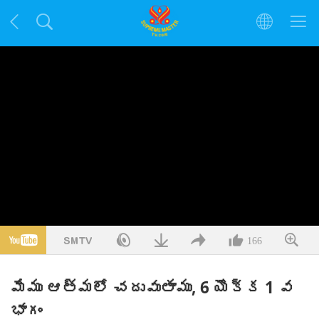
166
మేము ఆత్మలో చదువుతాము, 6 యొక్క 1 వ
భాగం