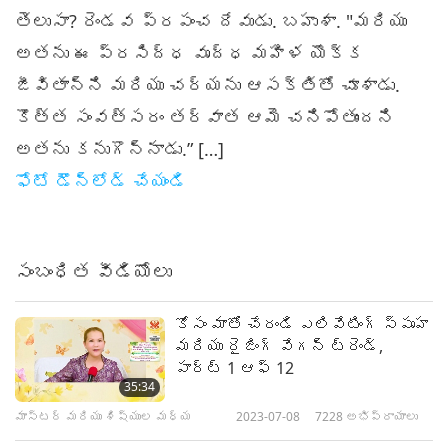
తెలుసా? రెండవ ప్రపంచ దేవుడు. బహుశా. "మరియు
అతను ఈ ప్రసిద్ధ వృద్ధ మహిళ యొక్క
జీవితాన్ని మరియు చర్యను ఆసక్తితో చూశాడు.
కొత్త సంవత్సరం తర్వాత ఆమె చనిపోతుందని
అతను కనుగొన్నాడు.” […]
ఫోటో డౌన్లోడ్ చేయండి
సంబంధిత వీడియోలు
కోసం మాతో చేరండి ఎలివేటింగ్ స్పృహ
మరియు రైజింగ్ వేగన్ ట్రెండ్,
పార్ట్ 1 ఆఫ్ 12
35:34
మాస్టర్ మరియు శిష్యుల మధ్య
2023-07-08
7228
అభిప్రాయాలు