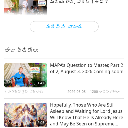
మరియు శాంతి, పార్ట్ 1 ఆఫ్ 7
34:05
మాస్టర్ మరియు శిష్యుల మధ్య
2023-06-15
7226
అభిప్రాయాలు
మరిన్ని చూడండి
ప్రేమ ఒక బెకన్ లైట్ నిజమైన
మానవ హృదయం, పార్ట్ 1 ఆఫ్ 9
తాజా వీడియోలు
35:53
మాస్టర్ మరియు శిష్యుల మధ్య
2023-06-06
8645
అభిప్రాయాలు
MAPA’s Question to Master, Part 2
of 2, August 3, 2026 Coming soon!
ఆరిజిన్ అండ్ ఎవల్యూషన్
మానవులు, పార్ట్ 1 ఆఫ్ 15
1:41
గమనార్హమైన వార్తలు
2026-08-08
1200
అభిప్రాయాలు
35:42
మాస్టర్ మరియు శిష్యుల మధ్య
2023-05-22
11926
అభిప్రాయాలు
Hopefully, Those Who Are Still
Asleep and Waiting for Lord Jesus
మాస్టర్ కథలు చెబుతాడు, పార్ట్ 1
Will Know That He Is Already Here
ఆఫ్ 2
3:05
and May Be Seen on Supreme