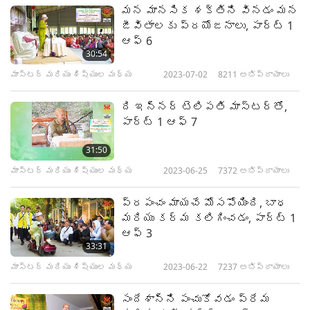
మన మానసిక శక్తిని వినడం మన
జీవితాలకు ప్రయోజనాలు, పార్ట్ 1
ఆఫ్ 6
30:54
మాస్టర్ మరియు శిష్యుల మధ్య
2023-07-02
8211
అభిప్రాయాలు
ది ఇన్నర్ టెలిపతి మాస్టర్‌తో,
పార్ట్ 1 ఆఫ్ 7
31:50
మాస్టర్ మరియు శిష్యుల మధ్య
2023-06-25
7372
అభిప్రాయాలు
ప్రపంచం మాయచే మోసపోయింది, బాధ
మరియు కర్మ కలిగించడం, పార్ట్ 1
ఆఫ్ 3
33:31
మాస్టర్ మరియు శిష్యుల మధ్య
2023-06-22
7237
అభిప్రాయాలు
సందేశాన్ని పంచుకోవడం ప్రేమ