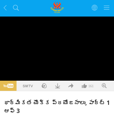
161
ధార్మికత యొక్క ప్రయోజనాలు, పార్ట్ 1
ఆఫ్ 3