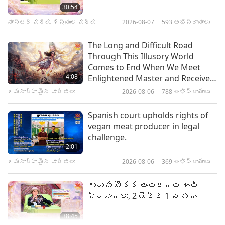
ఎల్లప్పుడూ ప్రయోజనకరంగా
30:54
ఉంటుంది
మాస్టర్ మరియు శిష్యుల మధ్య
2026-08-07
593
అభిప్రాయాలు
38:28
మాస్టర్ మరియు శిష్యుల మధ్య
2023-12-11
6282
అభిప్రాయాలు
The Long and Difficult Road
Through This Illusory World
బాడీ కోడ్ ఆఫ్ ఎ మాస్టర్, పార్ట్
Comes to End When We Meet
1 ఆఫ్ 11
4:08
Enlightened Master and Receive
Initiation
గమనార్హమైన వార్తలు
2026-08-06
788
అభిప్రాయాలు
38:44
మాస్టర్ మరియు శిష్యుల మధ్య
2023-11-30
8680
అభిప్రాయాలు
Spanish court upholds rights of
vegan meat producer in legal
ఒక మినీ బ్యాంగ్ప్ర పంచాన్ని
challenge.
పునరుద్ధరించడానికి, పార్ట్ 1
2:01
ఆఫ్ 3
గమనార్హమైన వార్తలు
2026-08-06
369
అభిప్రాయాలు
38:53
మాస్టర్ మరియు శిష్యుల మధ్య
2023-11-27
27283
అభిప్రాయాలు
గురువు యొక్క అంతర్గత శాంతి
ప్రసంగాలు, 2 యొక్క 1 వ భాగం
38:45