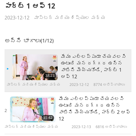
పార్ట్ 1 ఆఫ్ 12
2023-12-12
మాస్టర్ మరియు శిష్యుల మధ్య
అన్ని భాగాలు
(1/12)
మేము ఎల్లప్పుడూ చేయవలసి
ఉంటుంది మన దగ్గర ఉన్న
వాటిని మెచ్చుకోండి, పార్ట్ 1
38:23
ఆఫ్ 12
మాస్టర్ మరియు శిష్యుల మధ్య
2023-12-12
8774
అభిప్రాయాలు
మేము ఎల్లప్పుడూ చేయవలసి
ఉంటుంది మన దగ్గర ఉన్న
2
వాటిని మెచ్చుకోండి, పార్ట్ 2 ఆఫ్
35:42
12
మాస్టర్ మరియు శిష్యుల మధ్య
2023-12-13
6816
అభిప్రాయాలు