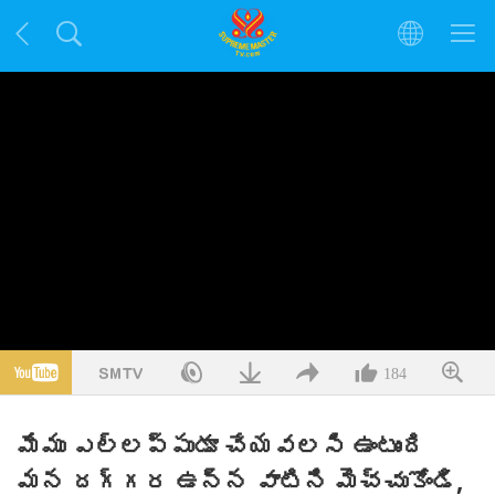
184
మేము ఎల్లప్పుడూ చేయవలసి ఉంటుంది
మన దగ్గర ఉన్న వాటిని మెచ్చుకోండి,