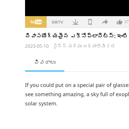
37
నివాసయోగ్యమైన ఎక్సోప్లానెట్స్: ఇంటి క
2023-05-10
సైన్స్ మరియు ఆధ్యాత్మికత
వివరాలు
If you could put on a special pair of glass
see something amazing, a sky full of exop
solar system.