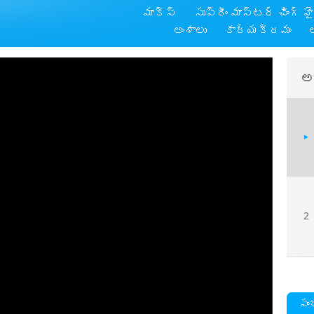
మాక్స్
సుప్రీం మాస్టర్ చింగ్ హ
అంశాలు
కార్యక్రమం
అ
2
సం