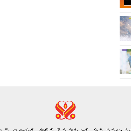
ీగన్ గా ఉండండి, శాంతిని కొనసాగించండి, మంచి పనులు చేయ