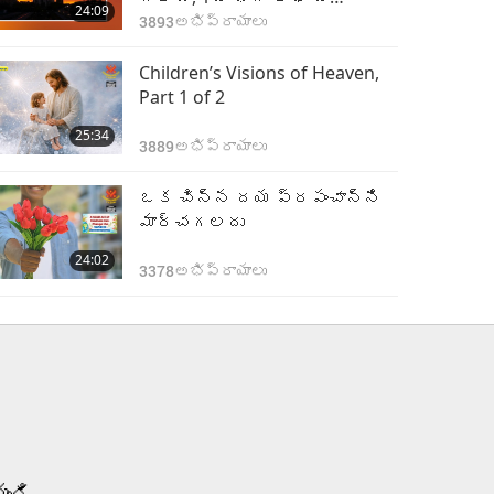
24:09
మల్టీపార్ట్ సిరీస్
3893
అభిప్రాయాలు
Children’s Visions of Heaven,
Part 1 of 2
25:34
3889
అభిప్రాయాలు
ఒక చిన్న దయ ప్రపంచాన్ని
మార్చగలదు
24:02
3378
అభిప్రాయాలు
ండి.