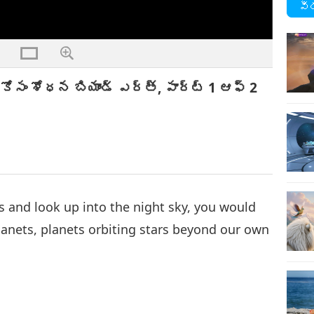
వీ
ోసం శోధన బియాండ్ ఎర్త్, పార్ట్ 1 ఆఫ్ 2
es and look up into the night sky, you would
lanets, planets orbiting stars beyond our own