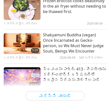
Frozen broccoli cooks beautifully
in the air fryer without needing to
Shining World Hero Award: A
be thawed first.
Compassionate Scuba Diving
Instructor
గమనార్హమైన వార్తలు
2026-08-09
15:24
షైనింగ్ వరల్డ్ అవార్డ్స్
2019-10-15
4165
అభిప్రాయాలు
Shakyamuni Buddha (vegan)
Once Incarnated as Gecko-
Shining World Invention Award:
person, so We Must Never Judge
Paveco
5:29
Souls, Beings We Encounter
గమనార్హమైన వార్తలు
2026-08-09
547
అభిప్రాయాలు
16:37
షైనింగ్ వరల్డ్ అవార్డ్స్
2019-09-03
4861
అభిప్రాయాలు
ప్రవచనం పార్ట్ 413 - విపత్తును
కరిగించడానికి రక్షకునితో
నిజమైన ప్రేమను మేల్కొలపండి
32:19
మా ప్లానెట్ గురించి ప్రాచీన
2026-08-09
602
అభిప్రాయాలు
మరిన్ని చూడండి
అంచనాలపై పలు భాగాల సిరీస్
ప్రేమ యొక్క శక్తి, 5 యొక్క 2 వ
భాగం