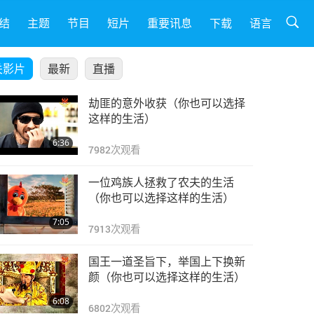
结
主题
节目
短片
重要讯息
下载
语言
关影片
最新
直播
劫匪的意外收获（你也可以选择
这样的生活）
6:36
7982
次观看
一位鸡族人拯救了农夫的生活
（你也可以选择这样的生活）
7:05
7913
次观看
国王一道圣旨下，举国上下换新
颜（你也可以选择这样的生活）
6:08
6802
次观看