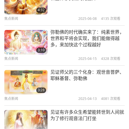
随即用刚才倒下金元宝的布袋把这些孩童们全都装进
去！然后弥勒佛师父满意地拍拍自己胖嘟嘟的大肚
4:32
子。笑咪咪地把大布袋往右肩上一搭，就消失了！
焦点新闻
2025-06-08
4135
次观看
周边自然界响起了热烈掌声。他们对于清海无上师的
弥勒佛的时代确实来了：纯素世界，
大神通力与慈悲愿力都非常地佩服敬仰！这些神灵们
世界和平将会实现，我们能做得越
多，来加快这个过程越好
都惊喜喊着：「弥勒佛现世了！弥勒佛现世了！」
3:10
感谢师父示现弥勒佛加持此地，让我见证「清海无上
焦点新闻
2025-04-15
4328
次观看
师就是弥勒佛！」祝福师父欢喜、平安！台湾（福尔
见证师父的三个化身：观世音菩萨、
摩沙）的芙蓉恭记
耶稣基督、弥勒佛
3:28
幸运的芙蓉，亲眼见证这般不可思议的景象！师父令
焦点新闻
2025-04-13
4081
次观看
人钦佩的慈善与爱心无边无际。我们何其有幸能成为
她的弟子，并亲眼见证她在这世上创造的无数奇迹。
见证有许多众生希望能转世到人间就
为了修行观音法门打坐
令人倍感安心的是，得知三位至大能者的无敌存在，