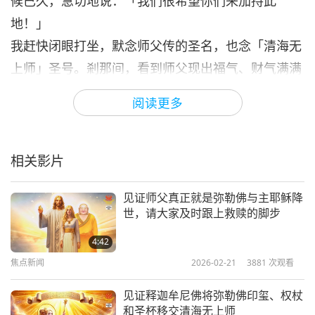
候已久，急切地说：「我们很希望你们来加持此
地！」
我赶快闭眼打坐，默念师父传的圣名，也念「清海无
上师」圣号。剎那间，看到师父现出福气、财气满满
的「弥勒佛」形象，右肩搭着一个很大的布袋，身形
阅读更多
巨大无比，头顶着天，脚踏着云海，奇景震撼人心！
弥勒佛师父咧开大嘴，笑瞇了眼，袒露圆圆胖胖的上
半身。祂高举布袋，往此处云海周边倒下了无数金元
相关影片
宝。
见证师父真正就是弥勒佛与主耶稣降
在这片金雨中，看到好多原本困于这区山林中久未超
世，请大家及时跟上救赎的脚步
生的生灵都变成了男童、女童的模样！他们迫不及待
4:42
地张开双臂，狂喜地向弥勒佛师父飞奔过去，就像与
焦点新闻
2026-02-21
3881
次观看
父母失散的孩子，终于被四处寻子的父母寻回般！师
父也张开双臂笑开怀，喜迎这群迷途受苦的孩子们，
见证释迦牟尼佛将弥勒佛印玺、权杖
和圣杯移交清海无上师