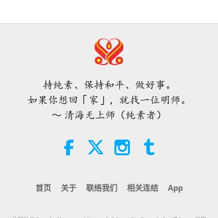
灵性体验（第八集）—配戴天饰利益
众生
32:43
师徒之间
2026-08-09
584
次观看
4:36
短片
2022-12-24
12708
次观看
希望那些仍在沉睡，等待主耶稣的人
会明白他早已在此，并可在无上师电
天堂见证（第二集）—清海无上师与
视台见到
持纯素、保持和平、做好事。
耶稣合而为一
3:05
如果你想回「家」，就找一位明师。
焦点新闻
2026-08-08
938
次观看
3:10
～ 清海无上师（纯素者）
短片
2021-06-26
18023
次观看
世界各地纯素趋势新闻，二○二六年
四至六月（二集之一）
3:40
短片
2026-08-08
395
次观看
首页
关于
联络我们
相关连结
App
世界各地纯素趋势新闻，二○二六年
四至六月（二集之二）