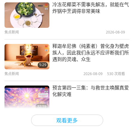
焦点新闻
2025-01-04
3650
次观看
冷冻花椰菜不需事先解冻，就能在气
炸锅中烹调得非常美味
见证师父是毗卢遮那佛
焦点新闻
2026-08-09
5:35
焦点新闻
2023-11-21
16025
次观看
释迦牟尼佛（纯素者）曾化身为壁虎
族人，因此我们永远不应评断我们所
天堂游记—阿弥陀佛的西方极乐世界
遇到的灵魂、众生
或「极乐净土」
5:29
焦点新闻
2026-08-09
530
次观看
10:10
短片
2023-06-30
14425
次观看
预言第四一三集：与救世主唤醒真爱
化解灾难
天堂见证（第八集）—灵体跃升至佛
土遇见观音菩萨
32:19
关于地球的古预言
2026-08-09
582
次观看
4:17
观看更多
短片
2021-07-24
15450
次观看
爱的力量（五集之二） 1996.07.21