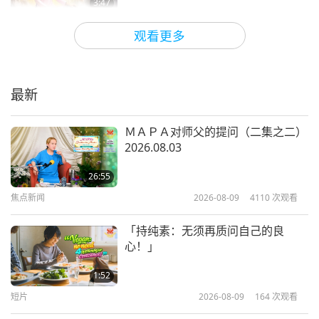
此刻正与我们同在这里，将黑暗转化为光明，解脱无
3:47
数众生，并将圆满的圣爱遍洒四方。当我们想到自己
焦点新闻
2025-09-28
3265
次观看
观看更多
多么幸运时，这世界的残酷幻象便失去控制力。愿不
珍惜印心的可贵
久之后，众生都能虔诚向三位至大能者祈求解脱，并
成为纯素者，以提升我们的星球。愿您与追求灵性的
最新
7:36
台湾（福尔摩沙）人民在全能上帝的恩典中找到和
短片
2024-05-30
8067
次观看
ＭＡＰＡ对师父的提问（二集之二）
平，无上师电视台团队
2026.08.03
接受印心是最珍贵的礼物，而修行观
音法门是灵魂滋长所需的养分并帮助
26:55
实现人间天堂
焦点新闻
2026-08-09
4110
次观看
4:42
焦点新闻
2025-03-06
3792
次观看
「持纯素：无须再质问自己的良
心！」
我们必须留意天堂的诸多警示并遵循
这些征兆，认识到师父是引领我们走
1:52
出黑暗、迈向光明的救世主！
短片
2026-08-09
164
次观看
3:39