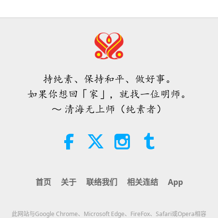
38:07
焦点新闻
2026-08-05
269
次观看
伊斯兰的水资源道德观：摘自《圣
训》（二集之一）
持纯素、保持和平、做好事。
22:27
如果你想回「家」，就找一位明师。
智慧之语
2026-08-05
270
次观看
～ 清海无上师（纯素者）
不只是钙质：塑造骨骼健康的日常习
惯
21:56
健康生活
2026-08-05
308
次观看
首页
关于
联络我们
相关连结
App
月球：我们明亮的天体伙伴（二集之
二）
此网站与Google Chrome、Microsoft Edge、FireFox、Safari或Opera相容