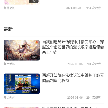
32:29
师徒之间
2024-09-20
6954
次观看
最新
当我们遇见开悟明师并接受印心，穿
越这个虚幻世界的漫长艰辛道路便会
画上句点
4:08
焦点新闻
2026-08-06
701
次观看
西班牙法院在法律诉讼中维护了纯素
肉品制造商权益
2:01
焦点新闻
2026-08-06
294
次观看