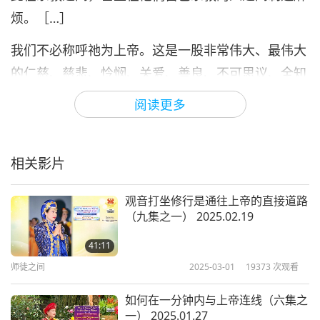
烦。［…］
我们不必称呼祂为上帝。这是一股非常伟大、最伟大
的仁慈、慈悲、怜悯、关爱、善良、不可思议、全知
的能量—就这样说吧—我们从中进化成为人类、圣人
阅读更多
和贤者。［…］
基督徒们，一定要永远相信上帝，用你所有的力量／
相关影片
心和灵，时时记得上帝，时时向上帝祈祷，爱主耶
稣、赞美耶稣并记得他。耶稣从未在十字架上死去。
观音打坐修行是通往上帝的直接道路
（九集之一） 2025.02.19
他永远不会死。他一直在那里。只要努力保持足够纯
洁，他的祝福、他的恩典、他的教理就会照耀在你身
41:11
上。［…］
师徒之间
2025-03-01
19373
次观看
如何在一分钟内与上帝连线（六集之
一） 2025.01.27