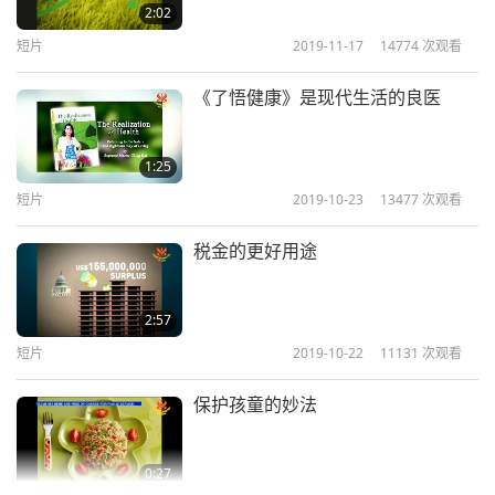
2:02
短片
2019-11-17
14774
次观看
《了悟健康》是现代生活的良医
1:25
短片
2019-10-23
13477
次观看
税金的更好用途
2:57
短片
2019-10-22
11131
次观看
保护孩童的妙法
0:27