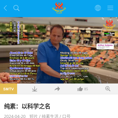
加
载
当
0:02
/
时
1:10
暂
静
解
全
完
停
音
析
屏
成
:
度
26.80%
前
长
85
时
纯素：以科学之名
间
2024-04-20
短片
/
纯素生活
/
口号