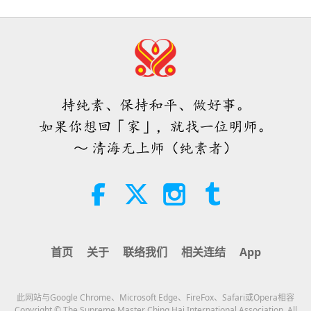
42:41
师徒之间
2026-08-05
820
次观看
欣喜得知这位上帝弟子的善举与爱心
风范获得学校社群的赞赏
持纯素、保持和平、做好事。
4:31
如果你想回「家」，就找一位明师。
焦点新闻
2026-08-04
1081
次观看
～ 清海无上师（纯素者）
焦点新闻
32:52
焦点新闻
2026-08-04
370
次观看
首页
关于
联络我们
相关连结
App
快乐之分析：皮埃尔‧伽桑狄（素食
者）著作选文（二集之二）
此网站与Google Chrome、Microsoft Edge、FireFox、Safari或Opera相容
19:31
Copyright © The Supreme Master Ching Hai International Association. All