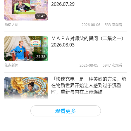
2026.07.29
不用为了「拯救世界」放弃一切，只
要「持纯素」
38:45
师徒之间
2026-08-06
533
次观看
2:18
短片
2017-10-21
11798
次观看
ＭＡＰＡ对师父的提问（二集之一）
2026.08.03
我们不用牺牲生命来拯救地球：只要
持纯素
25:38
焦点新闻
2026-08-05
5947
次观看
0:41
短片
2017-10-21
6302
次观看
「快速充电」是一种美妙的方法，能
在物质世界开始让人感到过于沉重
时，重新与内在上帝连结
3:46
焦点新闻
2026-08-05
1054
次观看
观看更多
一位鸟族人的感人之歌 2026.07.24