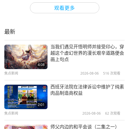
短片
2019-10-11
11571
次观看
观看更多
请吃素—来自善待动物组织的讯息
（菲尔·柯伦出演）
最新
0:31
短片
2019-10-11
11927
次观看
当我们遇见开悟明师并接受印心，穿
越这个虚幻世界的漫长艰辛道路便会
有机耕作—农耕的未来
画上句点
4:08
焦点新闻
2026-08-06
516
次观看
1:58
短片
2019-07-25
12621
次观看
西班牙法院在法律诉讼中维护了纯素
肉品制造商权益
大地之母
2:01
焦点新闻
2026-08-06
62
次观看
0:36
短片
2018-11-19
4627
次观看
师父内边的和平会谈（二集之一）