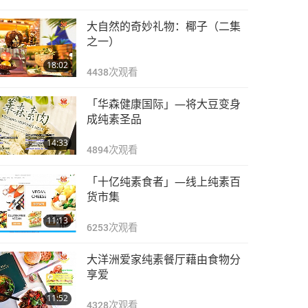
大自然的奇妙礼物：椰子（二集
之一）
18:02
4438
次观看
「华森健康国际」—将大豆变身
成纯素圣品
14:33
4894
次观看
「十亿纯素食者」—线上纯素百
货市集
11:13
6253
次观看
大洋洲爱家纯素餐厅藉由食物分
享爱
11:52
4328
次观看