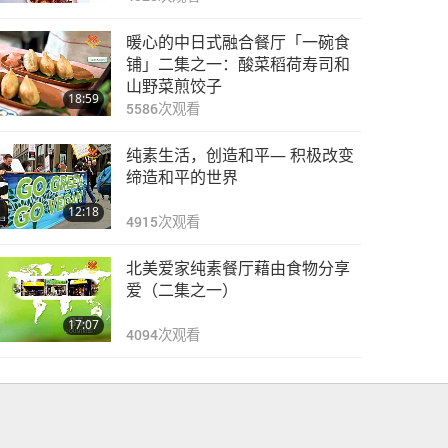
暖心的中日式融合餐厅「一碗食
铺」二集之一：酸菜稻荷寿司和
山野菜煎饺子
18:59
5586
次观看
纯素生活，创造和平— 积极改变
缔造和平的世界
12:18
4915
次观看
北美爱家纯素餐厅藉由食物分享
爱（二集之一）
17:07
4094
次观看