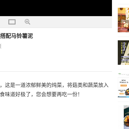
）搭配马铃薯泥
饪
，这是一道浓郁鲜美的炖菜，将菇类和蔬菜放入
食味道好极了，您会想要再吃一份！