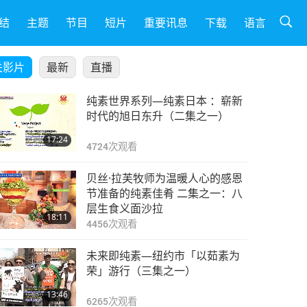
结
主题
节目
短片
重要讯息
下载
语言
关影片
最新
直播
纯素世界系列—纯素日本 ：崭新
时代的旭日东升（二集之一）
17:24
4724
次观看
贝丝·拉芙牧师为温暖人心的感恩
节准备的纯素佳肴 二集之一：八
层生食义面沙拉
18:11
4456
次观看
未来即纯素—纽约市「以茹素为
荣」游行（三集之一）
13:46
6265
次观看