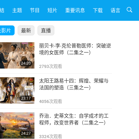
结
主题
节目
短片
重要讯息
下载
语言
关影片
最新
直播
丽贝卡‧李‧克伦普勒医师：突破逆
境的女医师（二集之一）
24:20
2793
次观看
太阳王路易十四：辉煌、荣耀与
法国的塑造（三集之一）
23:17
4056
次观看
乔治．史蒂文生：自学成才的工
程师，改变世界者（二集之一）
24:27
3324
次观看