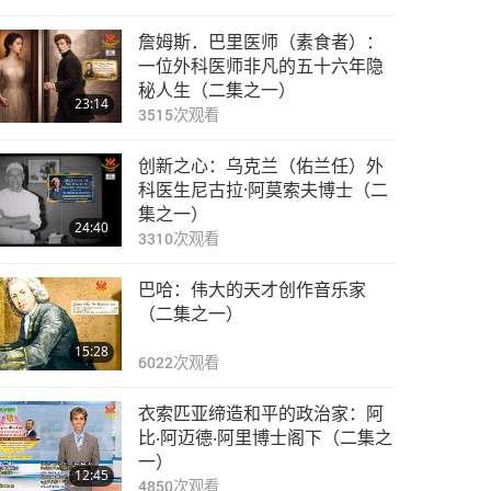
詹姆斯．巴里医师（素食者）：
一位外科医师非凡的五十六年隐
秘人生（二集之一）
23:14
3515
次观看
创新之心：乌克兰（佑兰任）外
科医生尼古拉·阿莫索夫博士（二
集之一）
24:40
3310
次观看
巴哈：伟大的天才创作音乐家
（二集之一）
15:28
6022
次观看
衣索匹亚缔造和平的政治家：阿
比‧阿迈德‧阿里博士阁下（二集之
一）
12:45
4850
次观看