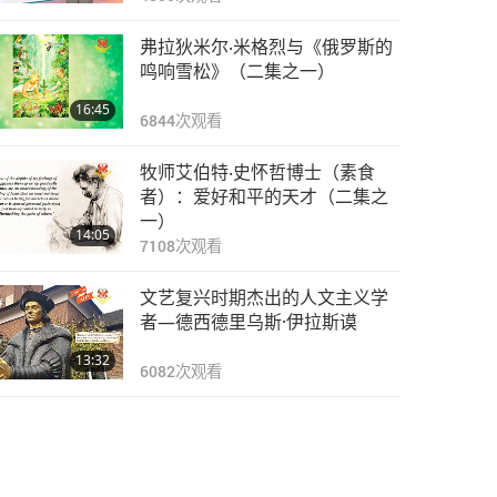
弗拉狄米尔‧米格烈与《俄罗斯的
鸣响雪松》（二集之一）
16:45
6844
次观看
牧师艾伯特‧史怀哲博士（素食
者）：爱好和平的天才（二集之
一）
14:05
7108
次观看
文艺复兴时期杰出的人文主义学
者—德西德里乌斯·伊拉斯谟
13:32
6082
次观看