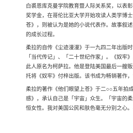
白裘恩库克曼学院教育暨人际关系奖，以表彰
奖学金，在哥伦比亚大学开始攻读人类学博士
苍》，则被认为是她的小说代表作。故事叙述
的成长过程。
柔拉的自传《尘迹漫漫》于一九四二年出版时
「当代传记」、「二十世纪作家」。《奴牢》
此人原名为柯萨拉。他是登陆美国最后一艘贩
托将《奴牢》付梓出版。该书成为畅销著作，
柔拉的著作《他们眼望上苍》于二○○五年拍
感》，承认自己是「宇宙」众生。「宇宙的柔
恒女性。我对美国公民和肤色毫无分别之心。