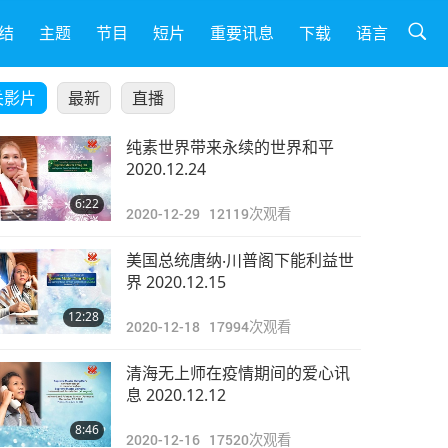
结
主题
节目
短片
重要讯息
下载
语言
关影片
最新
直播
纯素世界带来永续的世界和平
2020.12.24
6:22
2020-12-29
12119
次观看
美国总统唐纳‧川普阁下能利益世
界 2020.12.15
12:28
2020-12-18
17994
次观看
清海无上师在疫情期间的爱心讯
息 2020.12.12
8:46
2020-12-16
17520
次观看