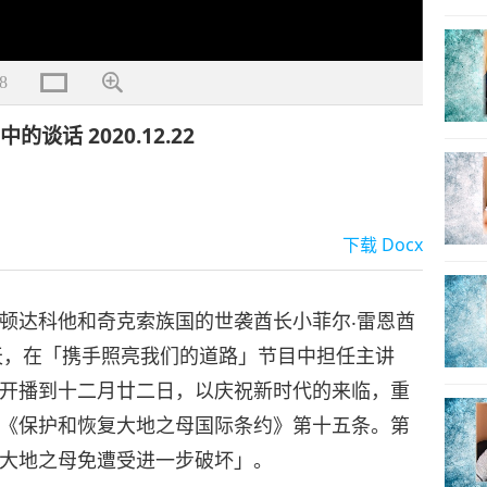
8
话 2020.12.22
下载
Docx
顿达科他和奇克索族国的世袭酋长小菲尔‧雷恩酋
天，在「携手照亮我们的道路」节目中担任主讲
开播到十二月廿二日，以庆祝新时代的来临，重
《保护和恢复大地之母国际条约》第十五条。第
大地之母免遭受进一步破坏」。