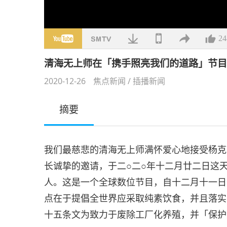
24
清海无上师在「携手照亮我们的道路」节目中的谈
2020-12-26
焦点新闻
/
插播新闻
摘要
我们最慈悲的清海无上师满怀爱心地接受杨克
长诚挚的邀请，于二○二○年十二月廿二日这
人。这是一个全球数位节目，自十二月十一日
点在于提倡全世界应采取纯素饮食，并且落实
十五条文为致力于废除工厂化养殖，并「保护