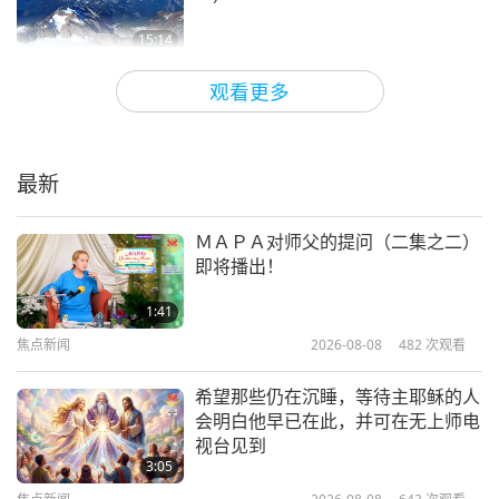
15:14
大自然之美
2021-10-29
6480
次观看
观看更多
阿富汗班阿米尔国家公园：大自然精
美的宝珠
最新
14:24
大自然之美
2021-09-25
5320
次观看
ＭＡＰＡ对师父的提问（二集之二）
即将播出！
帛琉的蔚蓝海洋奇观
1:41
焦点新闻
2026-08-08
482
次观看
14:39
大自然之美
2021-08-14
8396
次观看
希望那些仍在沉睡，等待主耶稣的人
会明白他早已在此，并可在无上师电
奇妙的维多利亚瀑布：雷鸣之雾
视台见到
3:05