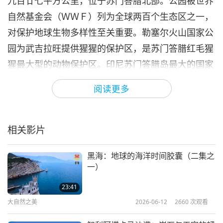
九百廿七平方公里，位于苏门答腊北部。公园被世界
自然基金会（ＷＷＦ）列为全球两百个生态区之一，
对保护地球生物多样性至关重要。勒塞尔火山国家公
园为武吉拉旺提供猩猩的保护区，是苏门答腊红毛猩
猩最大型的动物保护区。印尼苏门答腊岛最大的国家
公园是葛林芝塞布拉国家公园，占地总面积为一三七
阅读更多
五○平方公里，包括西苏门答腊、南苏门答腊、明古
鲁省和占碑省。葛林芝塞布拉国家公园拥有种类繁多
的动植物，植物种类超过四千种以上，此公园也拥有
相关影片
巨型阿诺德大花草。坐落于苏门答腊最南端是武吉巴
黑海：地球的海洋时间胶囊（二集之
里杉西拉坦国家公园。世界野生动物基金会已将该地
一）
区列为地球上生物多样性最特殊的栖息地之一，该地
23:41
区是世界上最重要的老虎保护林区之一。感谢当地崇
大自然之美
2026-06-12
2660
次观看
高的政府、组织和护林员勤奋努力工作共同保护苏门