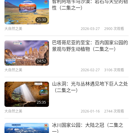
答腊神奇的热带雨林遗产及其珍贵的栖息动物。我们
智利阿塔卡马沙漠：岩石与天空的韧
性（二集之一）
是多么的幸福能够享受大自然的蓬勃之美，不仅提升
我们的精神，还提醒我们要尊重、维护和珍惜这个自
25:30
然环境的重要性，为了精致的野生动物，也为了人类
大自然之美
2026-03-27
2900
次观看
的福祉。
巴塔哥尼亚的至宝：百内国家公园的
景观与野生动植物（二集之一）
24:52
大自然之美
2026-02-27
3106
次观看
山水洞：光与丛林遇见地下巨人之处
（二集之一）
25:35
大自然之美
2026-01-16
2744
次观看
冰川国家公园：大陆之冠（二集之
一）