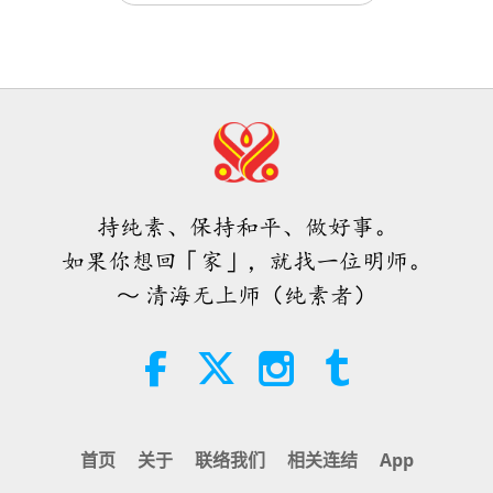
其实无需害怕负面的力量，因为当我
们使用无上师电视台Ｍａｘ，它所能
产生的巨大能量远比任何负面实体更
4:25
为强大的多
焦点新闻
2026-08-07
1101
次观看
师父内边的和平会谈（二集之二）
2026.07.29
持纯素、保持和平、做好事。
30:54
如果你想回「家」，就找一位明师。
师徒之间
2026-08-07
1220
次观看
～ 清海无上师（纯素者）
当我们遇见开悟明师并接受印心，穿
越这个虚幻世界的漫长艰辛道路便会
画上句点
4:08
焦点新闻
2026-08-06
1189
次观看
首页
关于
联络我们
相关连结
App
焦点新闻