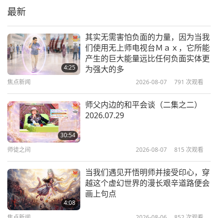
最新
1:10
短片
2024-04-20
5159
次观看
其实无需害怕负面的力量，因为当我
们使用无上师电视台Ｍａｘ，它所能
牛津联盟协会为公开支持纯素主义开
产生的巨大能量远比任何负面实体更
启了历史的新页：纯素团队赢得了辩
4:25
为强大的多
论（三集之一）
焦点新闻
2026-08-07
791
次观看
4:32
短片
2024-03-03
6351
次观看
师父内边的和平会谈（二集之二）
2026.07.29
需要免费的国际素食食谱吗？
30:54
师徒之间
2026-08-07
815
次观看
0:42
短片
2023-08-22
6332
次观看
当我们遇见开悟明师并接受印心，穿
越这个虚幻世界的漫长艰辛道路便会
世界各国领导人和政府的建设性发展
画上句点
（五集之一）
4:08
焦点新闻
2026-08-06
852
次观看