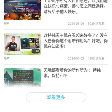
上帝赋予所有人自由意志，让我们能
在快乐与痛苦、善与恶之间做选择。
请只给予他人快乐。
0:40
短片
2024-05-09
5039
次观看
改持纯素＋现在看起来好多了？没有
人告诉你这个附带作用吗？好吧，你
现在知道啦！
0:30
短片
2024-05-03
4803
次观看
天地都看着你的所作所为 ：持纯
素，保持和平
1:14
短片
2024-04-29
5306
次观看
观看更多
纯素：以科学之名