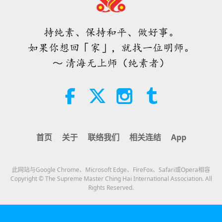
「快速充电」是一种美妙的方法，能
在物质世界开始让人感到过于沉重
时，重新与内在上帝连结
持纯素、保持和平、做好事。
3:46
如果你想回「家」，就找一位明师。
焦点新闻
2026-08-05
1458
次观看
～ 清海无上师（纯素者）
焦点新闻
38:07
焦点新闻
2026-08-05
359
次观看
首页
关于
联络我们
相关连结
App
伊斯兰的水资源道德观：摘自《圣
训》（二集之一）
此网站与Google Chrome、Microsoft Edge、FireFox、Safari或Opera相容
22:27
Copyright © The Supreme Master Ching Hai International Association. All
Rights Reserved.
智慧之语
2026-08-05
321
次观看
不只是钙质：塑造骨骼健康的日常习