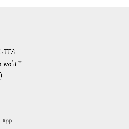
Prophezeiung von Edgar
Cayce
UTES!
 wollt!”
)
App