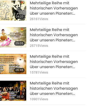
endzeitlichen
Die Prophezeiung von Nam
Mehrteilige Reihe mit
Drangsale und die
Sa-go über den König des
historischen Vorhersagen
Wiederkunft (des
Himmels
über unseren Planeten:
Herrn)
24:23
Prophezeiungen für das
26161
Views
Goldene Zeitalter, Teil 45 -
Die prophetischen
Mehrteilige Reihe mit
Zeichnungen des
historischen Vorhersagen
argentinischen Sehers
über unseren Planeten:
29:05
Benjamín Solari Parravicini
Prophezeiungen für das
25715
Views
Goldene Zeitalter, Teil 37 - Die
Prophezeiung von Lord
Mehrteilige Reihe mit
Shakyamuni Buddha über
historischen Vorhersagen
Maitreya Buddha
über unseren Planeten:
26:46
Prophezeiungen für das
15781
Views
Goldene Zeitalter, Teil 34 -
Maitreya Buddha und die
Mehrteilige Reihe mit
prächtigen und glamourösen
historischen Vorhersagen
Versammlungen,
über unseren Planeten:
28:13
Prophezeiungen für das
10901
Views
Goldene Zeitalter, Teil 31 -