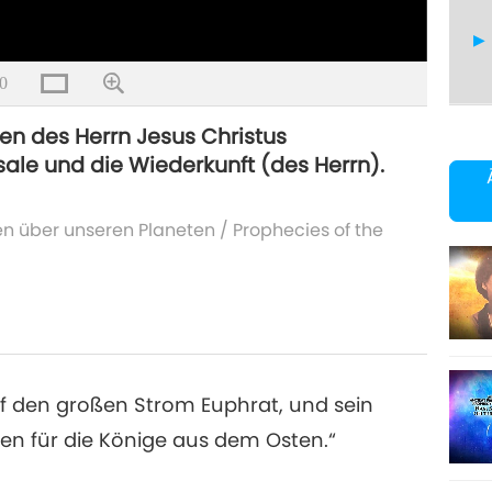
0
en des Herrn Jesus Christus
sale und die Wiederkunft (des Herrn).
18
en über unseren Planeten
/
Prophecies of the
19
uf den großen Strom Euphrat, und sein
20
en für die Könige aus dem Osten.“