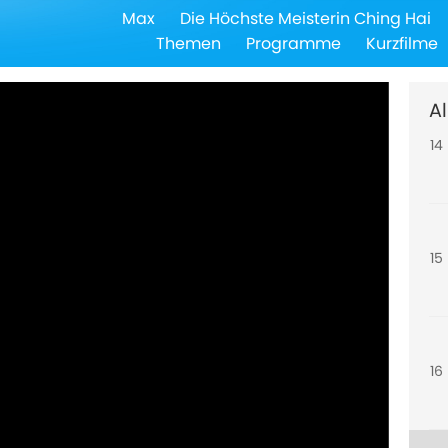
Max
Die Höchste Meisterin Ching Hai
13
Themen
Programme
Kurzfilme
Al
14
15
16