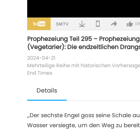
10
Prophezeiung Teil 295 – Prophezeiung
(Vegetarier): Die endzeitlichen Drang
2024-04-21
Mehrteilige Reihe mit historischen Vorhersag
End Times
Details
,,Der sechste Engel goss seine Schale a
Wasser versiegte, um den Weg zu bereit