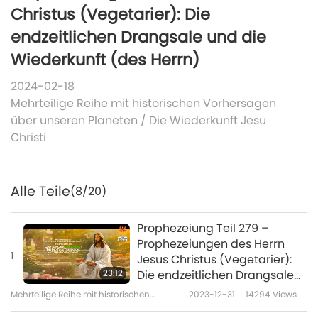
Christus (Vegetarier): Die
endzeitlichen Drangsale und die
Wiederkunft (des Herrn)
2024-02-18
Mehrteilige Reihe mit historischen Vorhersagen
über unseren Planeten
/
Die Wiederkunft Jesu
Christi
Alle Teile
(8/20)
Prophezeiung Teil 279 –
Prophezeiungen des Herrn
1
Jesus Christus (Vegetarier):
23:12
Die endzeitlichen Drangsale
und die Wiederkunft (des
Mehrteilige Reihe mit historischen
2023-12-31
14294
Views
Herrn)
Vorhersagen über unseren Planeten