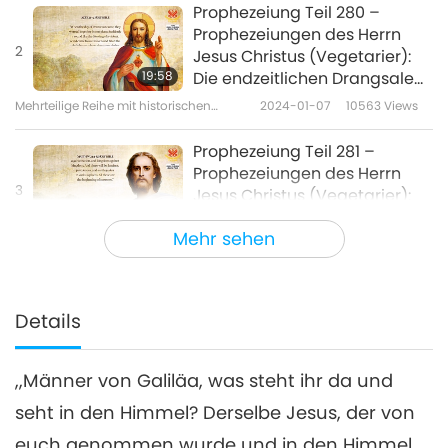
Prophezeiung Teil 280 –
Prophezeiungen des Herrn
2
Jesus Christus (Vegetarier):
19:58
Die endzeitlichen Drangsale
und die Wiederkunft (des
Mehrteilige Reihe mit historischen
2024-01-07
10563
Views
Herrn)
Vorhersagen über unseren Planeten
Prophezeiung Teil 281 –
Prophezeiungen des Herrn
3
Jesus Christus (Vegetarier):
25:40
Die endzeitlichen Drangsale
Mehr sehen
und die Wiederkunft (des
Mehrteilige Reihe mit historischen
2024-01-14
8796
Views
Herrn)
Vorhersagen über unseren Planeten
Prophezeiung Teil 282 –
Prophezeiungen des Herrn
Details
4
Jesus Christus (Vegetarier):
22:09
Die endzeitlichen Drangsale
und die Wiederkunft (des
,,Männer von Galiläa, was steht ihr da und
Mehrteilige Reihe mit historischen
2024-01-21
8509
Views
Herrn)
Vorhersagen über unseren Planeten
seht in den Himmel? Derselbe Jesus, der von
Prophezeiung Teil 283 –
euch genommen wurde und in den Himmel