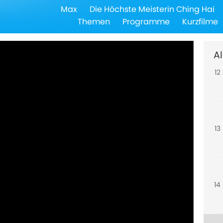
Max
Die Höchste Meisterin Ching Hai
11
Themen
Programme
Kurzfilme
Al
12
13
14