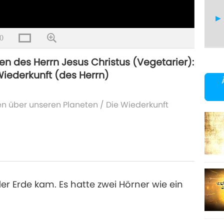
0
n des Herrn Jesus Christus (Vegetarier):
Wiederkunft (des Herrn)
16
en über unseren Planeten
/
Die Wiederkunft
17
der Erde kam. Es hatte zwei Hörner wie ein
18