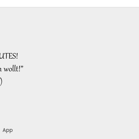
Maitreya Buddha und die
prächtigen und glamourösen
Versammlungen,
UTES!
 wollt!”
)
App