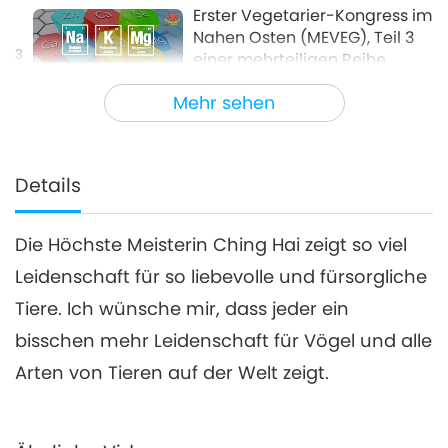
Erster Vegetarier-Kongress im
Nahen Osten (MEVEG), Teil 3
3
einer mehrteiligen Reihe
21:52
Mehr sehen
Worte der Weisheit
2022-12-28
4326
Views
Erster Vegetarier-Kongress im
Nahen Osten (MEVEG), Teil 4
Details
4
einer mehrteiligen Reihe
21:08
Die Höchste Meisterin Ching Hai zeigt so viel
Worte der Weisheit
2022-12-29
4022
Views
Leidenschaft für so liebevolle und fürsorgliche
Erster Vegetarier-Kongress im
Tiere. Ich wünsche mir, dass jeder ein
Nahen Osten (MEVEG), Teil 5
5
einer mehrteiligen Reihe
bisschen mehr Leidenschaft für Vögel und alle
25:32
Arten von Tieren auf der Welt zeigt.
Worte der Weisheit
2022-12-30
4367
Views
Erster Vegetarier-Kongress im