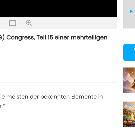
) Congress, Teil 15 einer mehrteiligen
16
17
r die meisten der bekannten Elemente in
.“
18