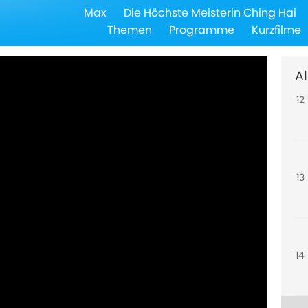
Max
Die Höchste Meisterin Ching Hai
11
Themen
Programme
Kurzfilme
Al
12
13
14