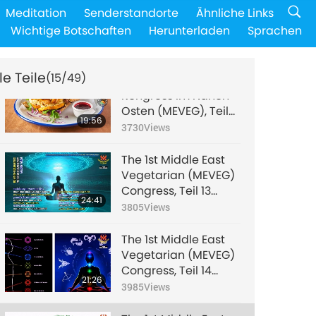
Erster Vegetarier-
Meditation
Senderstandorte
Ähnliche Links
Kongress im Nahen
Wichtige Botschaften
Herunterladen
Sprachen
Osten (MEVEG), Teil 11
22:15
einer mehrteiligen
3802
Views
Reihe
le Teile
(15/49)
Erster Vegetarier-
Kongress im Nahen
Osten (MEVEG), Teil
19:56
12 einer mehrteiligen
3730
Views
Reihe
The 1st Middle East
Vegetarian (MEVEG)
Congress, Teil 13
24:41
einer mehrteiligen
3805
Views
Reihe
The 1st Middle East
Vegetarian (MEVEG)
Congress, Teil 14
21:26
einer mehrteiligen
3985
Views
Reihe