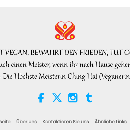
27
28
BT VEGAN, BEWAHRT DEN FRIEDEN, TUT G
uch einen Meister, wenn ihr nach Hause gehen
~ Die Höchste Meisterin Ching Hai (Veganerin
29
30
seite
Über uns
Kontaktieren Sie uns
Ähnliche Links