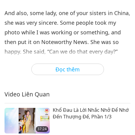
37:34
And also, some lady, one of your sisters in China,
Giữa Thầy và Trò
2020-06-20
6190
Lượt Xem
she was very sincere. Some people took my
photo while I was working or something, and
then put it on Noteworthy News. She was so
happy. She said, “Can we do that every day?”
How? I’m running around in pajamas. Do I
Đọc thêm
always have to put on makeup and sit on the
chair? Or while I’m feeding the dogs, I have to
put mascara on so that I’m photogenic. And I
Video Liên Quan
have to have some people around all the time in
order to take my daily photo. I cannot bear that.
Khổ Đau Là Lời Nhắc Nhở Để Nhớ
Đến Thượng Đế, Phần 1/3
Whatever I do, I mostly do in quiet, alone. I can
concentrate better. So, if somebody all the time
37:24