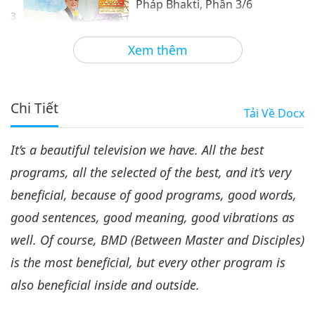
Pháp Bhakti, Phần 3/6
3
31:31
Xem thêm
Giữa Thầy và Trò
2020-06-17
6710
Lượt Xem
Nhất Tâm Và Dâng Hiến Trong
Pháp Bhakti, Phần 4/6
Chi Tiết
Tải Về
Docx
4
34:12
It’s a beautiful television we have. All the best
Giữa Thầy và Trò
2020-06-18
6508
Lượt Xem
programs, all the selected of the best, and it’s very
Nhất Tâm Và Dâng Hiến Trong
beneficial, because of good programs, good words,
Pháp Bhakti, Phần 5/6
5
good sentences, good meaning, good vibrations as
37:04
well. Of course, BMD (Between Master and Disciples)
Giữa Thầy và Trò
2020-06-19
6295
Lượt Xem
is the most beneficial, but every other program is
Nhất Tâm Và Dâng Hiến
also beneficial inside and outside.
Trong Pháp Bhakti, Phần 6/6