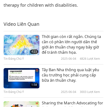
therapy for children with disabilities.
Tin Đáng Chú Ý
2020-05-06
3333
Lượt Xem
Tin Đáng Chú Ý
Video Liên Quan
7
29:32
Thời gian còn rất ngắn. Chúng ta
Tin Đáng Chú Ý
2020-05-07
3362
Lượt Xem
cần có phần lớn người dân thế
giới ăn thuần chay ngay bây giờ
Tin Đáng Chú Ý
4:23
để tránh thảm họa.
Tin Đáng Chú Ý
2025-06-04
4826
Lượt Xem
8
26:33
Tây Ban Nha thông qua luật yêu
Tin Đáng Chú Ý
2020-05-08
3168
Lượt Xem
cầu trường học phải cung cấp
bữa ăn thuần chay.
Tin Đáng Chú Ý
1:58
Tin Đáng Chú Ý
2025-06-04
3003
Lượt Xem
9
32:24
Sharing the March Advocating for
Tin Đáng Chú Ý
2020-05-09
3253
Lượt Xem