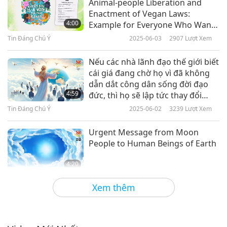
Animal-people Liberation and
Enactment of Vegan Laws:
Tin Đáng Chú Ý
4:00
Example for Everyone Who Wants
to Create Vegan World
Tin Đáng Chú Ý
2025-06-03
2907
Lượt Xem
10
31:51
Nếu các nhà lãnh đạo thế giới biết
Tin Đáng Chú Ý
2020-05-10
3232
Lượt Xem
cái giá đang chờ họ vì đã không
dẫn dắt công dân sống đời đạo
Tin Đáng Chú Ý
4:59
đức, thì họ sẽ lập tức thay đổi
chính sách của mình và dẫn dắt
Tin Đáng Chú Ý
2025-06-02
3239
Lượt Xem
11
bản thân cũng như người dân đi
31:17
theo con đường từ bi, tức là ĂN
Urgent Message from Moon
Tin Đáng Chú Ý
2020-05-11
3563
Lượt Xem
THUẦN CHAY, Sống Xanh để cứu
People to Human Beings of Earth
muôn loài và toàn thể Địa Cầu
Tin Đáng Chú Ý
hoặc không bao giờ thoát khỏi
4:20
lửa địa ngục!!!
Tin Đáng Chú Ý
2025-06-01
5209
Lượt Xem
12
Xem thêm
31:03
Đây là một mẹo hay về cách chế
Tin Đáng Chú Ý
2020-05-12
3534
Lượt Xem
biến ngô để ăn.