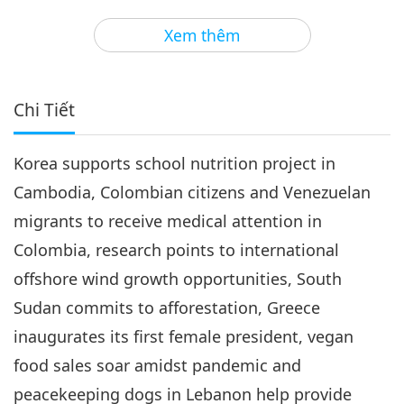
3
34:54
Xem thêm
Tin Đáng Chú Ý
2020-05-03
3376
Lượt Xem
Tin Đáng Chú Ý
Chi Tiết
4
33:42
Korea supports school nutrition project in
Tin Đáng Chú Ý
2020-05-04
208
Lượt Xem
Cambodia, Colombian citizens and Venezuelan
Tin Đáng Chú Ý
migrants to receive medical attention in
Colombia, research points to international
5
27:48
offshore wind growth opportunities, South
Tin Đáng Chú Ý
2020-05-05
3161
Lượt Xem
Sudan commits to afforestation, Greece
inaugurates its first female president, vegan
Tin Đáng Chú Ý
food sales soar amidst pandemic and
6
peacekeeping dogs in Lebanon help provide
28:44